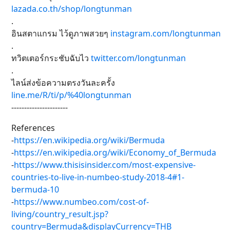
lazada.co.th/shop/longtunman
.
อินสตาแกรม ไว้ดูภาพสวยๆ
instagram.com/longtunman
.
ทวิตเตอร์กระชับฉับไว
twitter.com/longtunman
.
ไลน์ส่งข้อความตรงวันละครั้ง
line.me/R/ti/p/%40longtunman
----------------------
References
-
https://en.wikipedia.org/wiki/Bermuda
-
https://en.wikipedia.org/wiki/Economy_of_Bermuda
-
https://www.thisisinsider.com/most-expensive-
countries-to-live-in-numbeo-study-2018-4#1-
bermuda-10
-
https://www.numbeo.com/cost-of-
living/country_result.jsp?
country=Bermuda&displayCurrency=THB