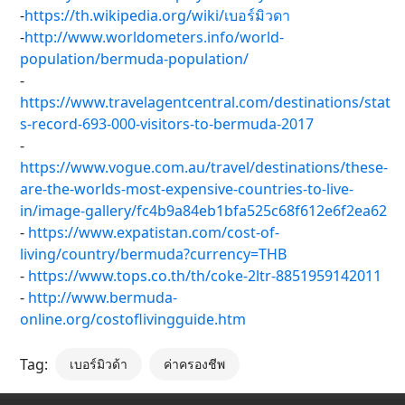
-
https://th.wikipedia.org/wiki/เบอร์มิวดา
-
http://www.worldometers.info/world-
population/bermuda-population/
-
https://www.travelagentcentral.com/destinations/stat
s-record-693-000-visitors-to-bermuda-2017
-
https://www.vogue.com.au/travel/destinations/these-
are-the-worlds-most-expensive-countries-to-live-
in/image-gallery/fc4b9a84eb1bfa525c68f612e6f2ea62
-
https://www.expatistan.com/cost-of-
living/country/bermuda?currency=THB
-
https://www.tops.co.th/th/coke-2ltr-8851959142011
-
http://www.bermuda-
online.org/costoflivingguide.htm
Tag:
เบอร์มิวด้า
ค่าครองชีพ