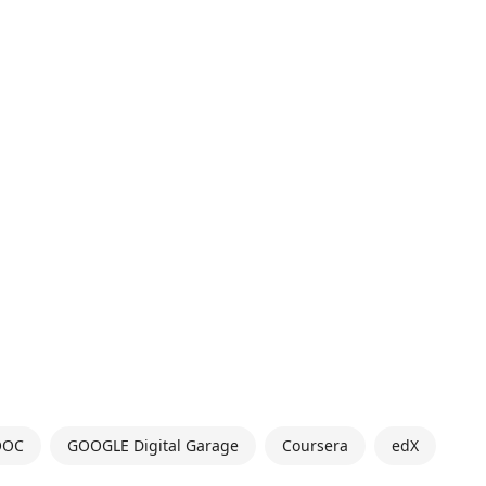
OOC
GOOGLE Digital Garage
Coursera
edX