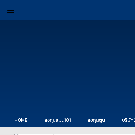
HOME
ลงทุนแมน101
ลงทุนตูน
บริษัท