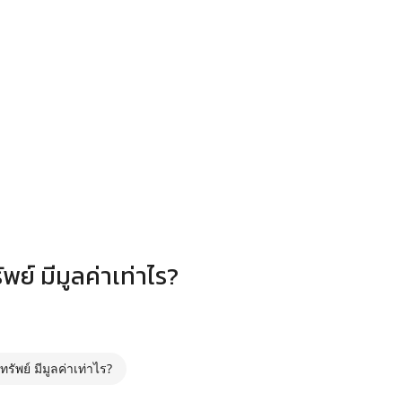
ย์ มีมูลค่าเท่าไร?
ัพย์ มีมูลค่าเท่าไร?