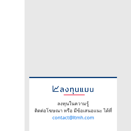
ลงทุนในความรู้
ติดต่อโฆษณา หรือ มีข้อเสนอแนะ ได้ที่
contact@ltmh.com