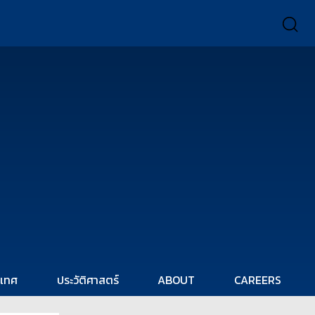
ะเทศ
ประวัติศาสตร์
ABOUT
CAREERS