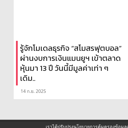
รู้จักโมเดลธุรกิจ “สโมสรฟุตบอล”
ผ่านงบการเงินแมนยูฯ เข้าตลาด
หุ้นมา 13 ปี วันนี้มีมูลค่าเท่า ๆ
เดิม..
14 ก.ย. 2025
เราได้ปรับปรุงนโยบายการคุ้มครองข้อมูล