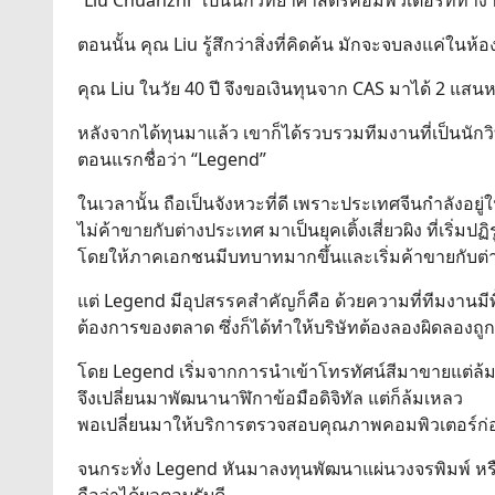
“Liu Chuanzhi” เป็นนักวิทยาศาสตร์คอมพิวเตอร์ที่ทำงาน
ตอนนั้น คุณ Liu รู้สึกว่าสิ่งที่คิดค้น มักจะจบลงแค่
คุณ Liu ในวัย 40 ปี จึงขอเงินทุนจาก CAS มาได้ 2 แสนห
หลังจากได้ทุนมาแล้ว เขาก็ได้รวบรวมทีมงานที่เป็นนัก
ตอนแรกชื่อว่า “Legend”
ในเวลานั้น ถือเป็นจังหวะที่ดี เพราะประเทศจีนกำลังอย
ไม่ค้าขายกับต่างประเทศ มาเป็นยุคเติ้งเสี่ยวผิง ที่เริ่มปฏ
โดยให้ภาคเอกชนมีบทบาทมากขึ้นและเริ่มค้าขายกับต
แต่ Legend มีอุปสรรคสำคัญก็คือ ด้วยความที่ทีมงานมี
ต้องการของตลาด ซึ่งก็ได้ทำให้บริษัทต้องลองผิดลองถูกอ
โดย Legend เริ่มจากการนำเข้าโทรทัศน์สีมาขายแต่ล้
จึงเปลี่ยนมาพัฒนานาฬิกาข้อมือดิจิทัล แต่ก็ล้มเหลว
พอเปลี่ยนมาให้บริการตรวจสอบคุณภาพคอมพิวเตอร์ก่อนถ
จนกระทั่ง Legend หันมาลงทุนพัฒนาแผ่นวงจรพิมพ์ หรือ 