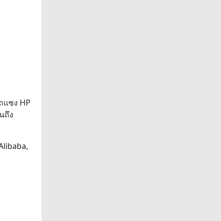
ารถแซง HP
นถึง
 Alibaba,