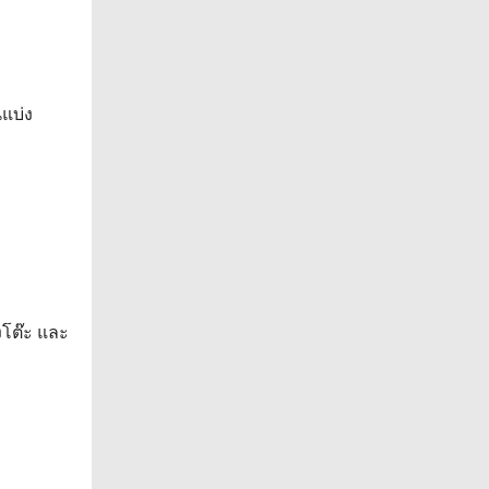
นแบ่ง
งโต๊ะ และ