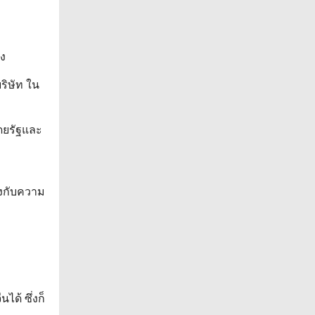
อง
ริษัท ใน
โดยรัฐและ
รงกับความ
ด้ ซึ่งก็