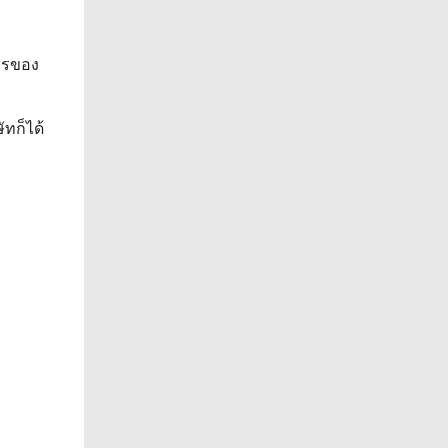
การของ
ัทก็ได้