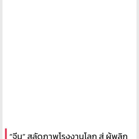
“จีน” สลัดภาพโรงงานโลก สู่ ผู้พลิก