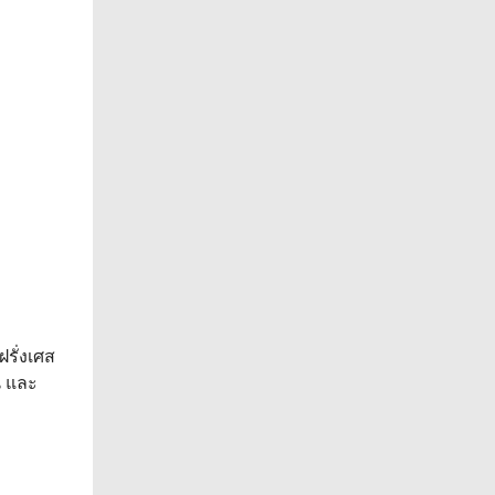
รั่งเศส
น และ