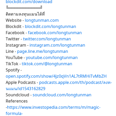
blockdit.com/download
╚═══════════╝
ติดตามลงทุนแมนได้ที่
Website -
longtunman.com
Blockdit -
blockdit.com/longtunman
Facebook -
facebook.com/longtunman
Twitter -
twitter.com/longtunman
Instagram -
instagram.com/longtunman
Line -
page.line.me/longtunman
YouTube -
youtube.com/longtunman
TikTok -
tiktok.com/@longtunman
Spotify -
open.spotify.com/show/4jz0qVn1AL7tRMHiTvMbZH
Apple Podcasts -
podcasts.apple.com/th/podcast/ลงท-
นแมน/id1543162829
Soundcloud -
soundcloud.com/longtunman
References
-
https://www.investopedia.com/terms/m/magic-
formula-