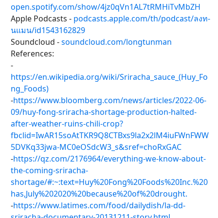
open.spotify.com/show/4jz0qVn1AL7tRMHiTvMbZH
Apple Podcasts -
podcasts.apple.com/th/podcast/ลงท-
นแมน/id1543162829
Soundcloud -
soundcloud.com/longtunman
References:
-
https://en.wikipedia.org/wiki/Sriracha_sauce_(Huy_Fo
ng_Foods)
-
https://www.bloomberg.com/news/articles/2022-06-
09/huy-fong-sriracha-shortage-production-halted-
after-weather-ruins-chili-crop?
fbclid=IwAR15soAtTKR9Q8CTBxs9la2x2lM4iuFWnFWW
5DVKq33jwa-MC0eOSdcW3_s&sref=choRxGAC
-
https://qz.com/2176964/everything-we-know-about-
the-coming-sriracha-
shortage/#:~:text=Huy%20Fong%20Foods%20Inc.%20
has,July%202020%20because%20of%20drought.
-
https://www.latimes.com/food/dailydish/la-dd-
sriracha-documentary-20131211-story.html