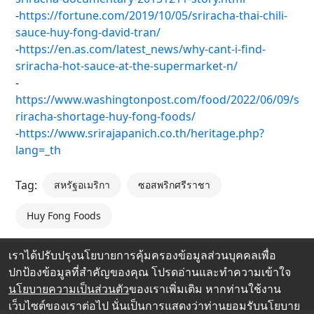
-
https://fortune.com/2019/10/05/sriracha-thai-chili-
sauce-huy-fong-david-tran/
-
https://en.as.com/latest_news/why-cant-i-find-
sriracha-hot-sauce-at-the-supermarket-n/
-
https://www.washingtonpost.com/food/2022/06/09/s
riracha-shortage-huy-fong-foods/
-
https://www.srirajapanich.co.th/heritage.php?
lang=_th
Tag:
สหรัฐอเมริกา
ซอสพริกศรีราชา
Huy Fong Foods
เราได้ปรับปรุงนโยบายการคุ้มครองข้อมูลส่วนบุคคลเพื่อ
ปกป้องข้อมูลที่สำคัญของคุณ โปรดอ่านและทำความเข้าใจ
นโยบายความเป็นส่วนตัว
ของเราเพิ่มเติม หากท่านใช้งาน
เว็บไซต์ของเราต่อไป นั่นเป็นการแสดงว่าท่านยอมรับนโยบาย