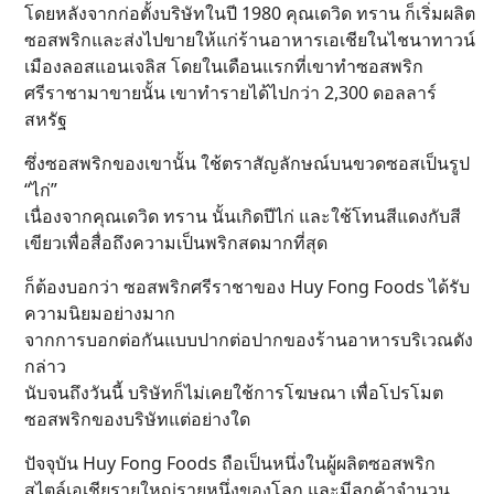
โดยหลังจากก่อตั้งบริษัทในปี 1980 คุณเดวิด ทราน ก็เริ่มผลิต
ซอสพริกและส่งไปขายให้แก่ร้านอาหารเอเชียในไชนาทาวน์
เมืองลอสแอนเจลิส โดยในเดือนแรกที่เขาทำซอสพริก
ศรีราชามาขายนั้น เขาทำรายได้ไปกว่า 2,300 ดอลลาร์
สหรัฐ
ซึ่งซอสพริกของเขานั้น ใช้ตราสัญลักษณ์บนขวดซอสเป็นรูป
“ไก่”
เนื่องจากคุณเดวิด ทราน นั้นเกิดปีไก่ และใช้โทนสีแดงกับสี
เขียวเพื่อสื่อถึงความเป็นพริกสดมากที่สุด
ก็ต้องบอกว่า ซอสพริกศรีราชาของ Huy Fong Foods ได้รับ
ความนิยมอย่างมาก
จากการบอกต่อกันแบบปากต่อปากของร้านอาหารบริเวณดัง
กล่าว
นับจนถึงวันนี้ บริษัทก็ไม่เคยใช้การโฆษณา เพื่อโปรโมต
ซอสพริกของบริษัทแต่อย่างใด
ปัจจุบัน Huy Fong Foods ถือเป็นหนึ่งในผู้ผลิตซอสพริก
สไตล์เอเชียรายใหญ่รายหนึ่งของโลก และมีลูกค้าจำนวน