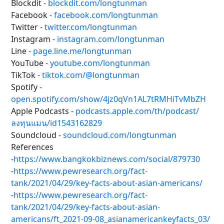
Blockdit -
blockdit.com/longtunman
Facebook -
facebook.com/longtunman
Twitter -
twitter.com/longtunman
Instagram -
instagram.com/longtunman
Line -
page.line.me/longtunman
YouTube -
youtube.com/longtunman
TikTok -
tiktok.com/@longtunman
Spotify -
open.spotify.com/show/4jz0qVn1AL7tRMHiTvMbZH
Apple Podcasts -
podcasts.apple.com/th/podcast/
ลงทุนแมน/id1543162829
Soundcloud -
soundcloud.com/longtunman
References
-
https://www.bangkokbiznews.com/social/879730
-
https://www.pewresearch.org/fact-
tank/2021/04/29/key-facts-about-asian-americans/
-
https://www.pewresearch.org/fact-
tank/2021/04/29/key-facts-about-asian-
americans/ft_2021-09-08_asianamericankeyfacts_03/