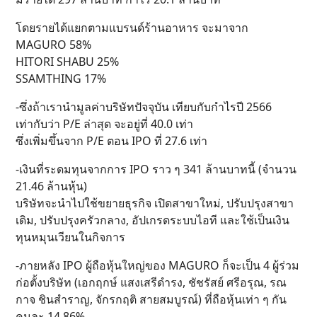
โดยรายได้แยกตามแบรนด์ร้านอาหาร จะมาจาก
MAGURO 58%
HITORI SHABU 25%
SSAMTHING 17%
-ซึ่งถ้าเรานำมูลค่าบริษัทปัจจุบัน เทียบกับกำไรปี 2566
เท่ากับว่า P/E ล่าสุด จะอยู่ที่ 40.0 เท่า
ซึ่งเพิ่มขึ้นจาก P/E ตอน IPO ที่ 27.6 เท่า
-เงินที่ระดมทุนจากการ IPO ราว ๆ 341 ล้านบาทนี้ (จำนวน
21.46 ล้านหุ้น)
บริษัทจะนำไปใช้ขยายธุรกิจ เปิดสาขาใหม่, ปรับปรุงสาขา
เดิม, ปรับปรุงครัวกลาง, อัปเกรดระบบไอที และใช้เป็นเงิน
ทุนหมุนเวียนในกิจการ
-ภายหลัง IPO ผู้ถือหุ้นใหญ่ของ MAGURO ก็จะเป็น 4 ผู้ร่วม
ก่อตั้งบริษัท (เอกฤกษ์ แสงเสรีดำรง, ชัชรัสย์ ศรีอรุณ, รณ
กาจ ชินสำราญ, จักรกฤติ สายสมบูรณ์) ที่ถือหุ้นเท่า ๆ กัน
คนละ 14.86%