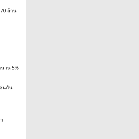
170 ล้าน
 จำนวน 5%
ช่นกัน
หว