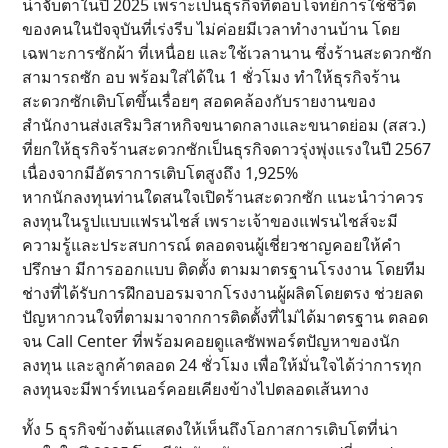
น่าจับตาในปี 2025 เพราะเป็นธุรกิจที่ตอบโจทย์การใช้ชีวิต
ของคนในปัจจุบันที่เร่งรีบ ไม่ค่อยมีเวลาทำงานบ้าน โดย
เฉพาะการซักผ้า ที่เหนื่อย และใช้เวลานาน ซึ่งร้านสะดวกซัก
สามารถซัก อบ พร้อมใส่ได้ใน 1 ชั่วโมง ทำให้ธุรกิจร้าน
สะดวกซักเติบโตขึ้นเรื่อยๆ สอดคล้องกับรายงานของ
สำนักงานส่งเสริมวิสาหกิจขนาดกลางและขนาดย่อม (สสว.)
ที่ยกให้ธุรกิจร้านสะดวกซักเป็นธุรกิจดาวรุ่งพุ่งแรงในปี 2567
เนื่องจากมีอัตราการเติบโตสูงถึง 1,925%
หากนักลงทุนท่านใดสนใจเปิดร้านสะดวกซัก แนะนำว่าควร
ลงทุนในรูปแบบแฟรนไชส์ เพราะเจ้าของแฟรนไชส์จะมี
ความรู้และประสบการณ์ ตลอดจนผู้เชี่ยวชาญคอยให้คำ
ปรึกษา มีการออกแบบ ติดตั้ง ตามมาตรฐานโรงงาน โดยทีม
ช่างที่ได้รับการฝึกอบอรมจากโรงงานผู้ผลิตโดยตรง ช่วยลด
ปัญหากวนใจที่ตามมาจากการติดตั้งที่ไม่ได้มาตรฐาน ตลอด
จน Call Center ที่พร้อมคอยดูแลซัพพอร์ตปัญหาของนัก
ลงทุน และลูกค้าตลอด 24 ชั่วโมง เพื่อให้มั่นใจได้ว่าการทุก
ลงทุนจะมีพาร์ทเนอร์คอยเคียงข้างไปตลอดเส้นทาง
ทั้ง 5 ธุรกิจข้างต้นแสดงให้เห็นถึงโอกาสการเติบโตที่น่า