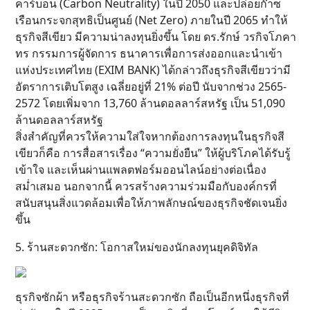
คาร์บอน (Carbon Neutrality) ในปี 2050 และปล่อยก๊าซ
เรือนกระจกสุทธิเป็นศูนย์ (Net Zero) ภายในปี 2065 ทำให้
ธุรกิจสีเขียว มีความน่าลงทุนยิ่งขึ้น โดย ดร.รักษ์ วรกิจโภคา
ทร กรรมการผู้จัดการ ธนาคารเพื่อการส่งออกและนำเข้า
แห่งประเทศไทย (EXIM BANK) ได้กล่าวถึงธุรกิจสีเขียวว่ามี
อัตราการเติบโตสูง เฉลี่ยอยู่ที่ 21% ต่อปี นับจากช่วง 2565-
2572 โดยเพิ่มจาก 13,760 ล้านดอลลาร์สหรัฐ เป็น 51,090
ล้านดอลลาร์สหรัฐ
สิ่งสำคัญที่ควรให้ความใส่ใจหากต้องการลงทุนในธุรกิจสี
เขียวก็คือ การสื่อสารเรื่อง “ความยั่งยืน” ให้ผู้บริโภคได้รับรู้
เข้าใจ และเห็นผ่านแพลตฟอร์มออนไลน์อย่างต่อเนื่อง
สม่ำเสมอ นอกจากนี้ ควรสร้างความร่วมมือกับองค์กรที่
สนับสนุนสิ่งแวดล้อมเพื่อให้ภาพลักษณ์ของธุรกิจชัดเจนยิ่ง
ขึ้น
5. ร้านสะดวกซัก: โอกาสใหม่ของนักลงทุนยุคดิจิทัล
ธุรกิจซักผ้า หรือธุรกิจร้านสะดวกซัก ถือเป็นอีกหนึ่งธุรกิจที่