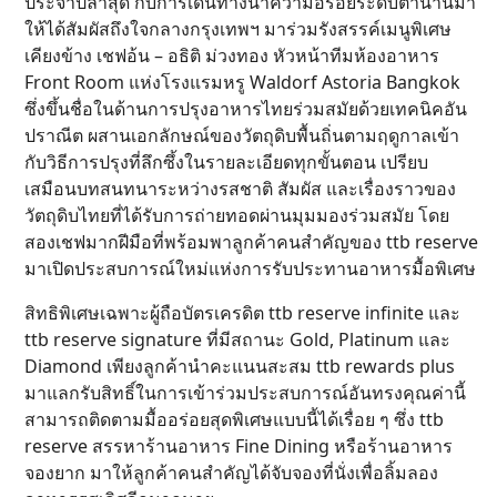
ประจำปีล่าสุด กับการเดินทางนำความอร่อยระดับตำนานมา
ให้ได้สัมผัสถึงใจกลางกรุงเทพฯ มาร่วมรังสรรค์เมนูพิเศษ
เคียงข้าง เชฟอ้น – อธิติ ม่วงทอง หัวหน้าทีมห้องอาหาร
Front Room แห่งโรงแรมหรู Waldorf Astoria Bangkok
ซึ่งขึ้นชื่อในด้านการปรุงอาหารไทยร่วมสมัยด้วยเทคนิคอัน
ปราณีต ผสานเอกลักษณ์ของวัตถุดิบพื้นถิ่นตามฤดูกาลเข้า
กับวิธีการปรุงที่ลึกซึ้งในรายละเอียดทุกขั้นตอน เปรียบ
เสมือนบทสนทนาระหว่างรสชาติ สัมผัส และเรื่องราวของ
วัตถุดิบไทยที่ได้รับการถ่ายทอดผ่านมุมมองร่วมสมัย โดย
สองเชฟมากฝีมือที่พร้อมพาลูกค้าคนสำคัญของ ttb reserve
มาเปิดประสบการณ์ใหม่แห่งการรับประทานอาหารมื้อพิเศษ
สิทธิพิเศษเฉพาะผู้ถือบัตรเครดิต ttb reserve infinite และ
ttb reserve signature ที่มีสถานะ Gold, Platinum และ
Diamond เพียงลูกค้านำคะแนนสะสม ttb rewards plus
มาแลกรับสิทธิ์ในการเข้าร่วมประสบการณ์อันทรงคุณค่านี้
สามารถติดตามมื้ออร่อยสุดพิเศษแบบนี้ได้เรื่อย ๆ ซึ่ง ttb
reserve สรรหาร้านอาหาร Fine Dining หรือร้านอาหาร
จองยาก มาให้ลูกค้าคนสำคัญได้จับจองที่นั่งเพื่อลิ้มลอง