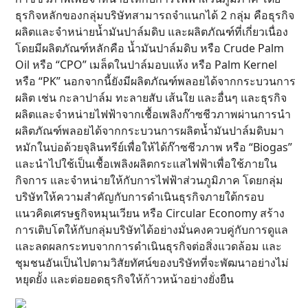
ธุรกิจหลักของกลุ่มบริษัทสามารถจำแนกได้ 2 กลุ่ม คือธุรกิจ
ผลิตและจำหน่ายน้ำมันปาล์มดิบ และผลิตภัณฑ์ที่เกี่ยวเนื่อง
โดยมีผลิตภัณฑ์หลักคือ น้ำมันปาล์มดิบ หรือ Crude Palm
Oil หรือ “CPO” เมล็ดในปาล์มอบแห้ง หรือ Palm Kernel
หรือ “PK” นอกจากนี้ยังมีผลิตภัณฑ์พลอยได้จากกระบวนการ
ผลิต เช่น กะลาปาล์ม ทะลายสับ เส้นใย และอื่นๆ และธุรกิจ
ผลิตและจำหน่ายไฟฟ้าจากเชื้อเพลิงก๊าซชีวภาพผ่านการนำ
ผลิตภัณฑ์พลอยได้จากกระบวนการผลิตน้ำมันปาล์มดิบมา
หมักในบ่อด้วยจุลินทรีย์เพื่อให้ได้ก๊าซชีวภาพ หรือ “Biogas”
และนำไปใช้เป็นเชื้อเพลิงผลิตกระแสไฟฟ้าเพื่อใช้ภายใน
กิจการ และจำหน่ายให้กับการไฟฟ้าส่วนภูมิภาค โดยกลุ่ม
บริษัทให้ความสำคัญกับการดำเนินธุรกิจภายใต้กรอบ
แนวคิดเศรษฐกิจหมุนเวียน หรือ Circular Economy สร้าง
การเติบโตให้กับกลุ่มบริษัทได้อย่างมั่นคงควบคู่กับการดูแล
และลดผลกระทบจากการดำเนินธุรกิจต่อสิ่งแวดล้อม และ
ชุมชนอันเป็นไปตามวิสัยทัศน์ของบริษัทที่จะพัฒนาอย่างไม่
หยุดยั้ง และต่อยอดธุรกิจให้ก้าวหน้าอย่างยั่งยืน