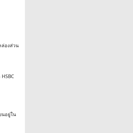
คล่องส่วน
ือ HSBC
ยนอยู่ใน