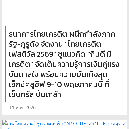
ธนาคารไทยเครดิต ผนึกกำลังภาค
รัฐ-กูรูดัง จัดงาน “ไทยเครดิต
เฟสติวัล 2569” ชูแนวคิด “กินดี มี
เครดิต” จัดเต็มความรู้การเงินคู่แรง
บันดาลใจ พร้อมความบันเทิงสุด
เอ็กซ์คลูซีฟ 9-10 พฤษภาคมนี้ ที่
เซ็นทรัล ปิ่นเกล้า
11 พ.ค. 2026