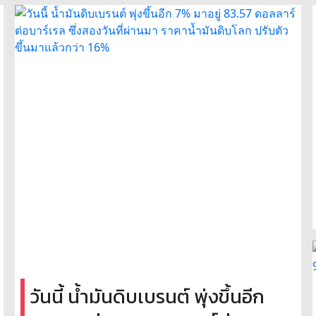
วันนี้ น้ำมันดิบเบรนต์ พุ่งขึ้นอีก