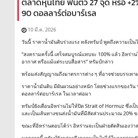
ตลาดหุ้นไทย ฟื้นตัว 27 จุด หรือ +
90 ดอลลาร์ต่อบาร์เรล
10 มี.ค. 2026
วันนี้ ราคาน้ำมันดิบร่วงแรง หลังทรัมป์ พูดถึงความเป็นไ
“สงครามครั้งนี้ เสร็จสมบูรณ์แทบจะ 100% แล้ว อิหร่าน
อากาศ หรือแม้แต่ระบบสื่อสาร“ ทรัมป์กล่าว
พร้อมส่งสัญญาณถึงมาตรการต่าง ๆ ที่อาจช่วยบรรเท
ราคาน้ำมันดิบ มีผันผวนอย่างหนัก โดยช่วงแรกของวัน ร
ดอลลาร์ต่อบาร์เรล ในเวลาต่อมา
ทรัมป์ยังเตือนอิหร่านไม่ให้ปิด Strait of Hormuz ซึ่ง
และเป็นเส้นทางขนส่งน้ำมันที่มีสัดส่วนประมาณ 20% 
ขณะที่อิหร่านตอบโต้ว่า อิหร่านจะเป็นฝ่ายตัดสินเองว่
นอกจากนี้ ทรัมป์ยังกล่าวถึงความเป็นไปได้ในการผ่อ