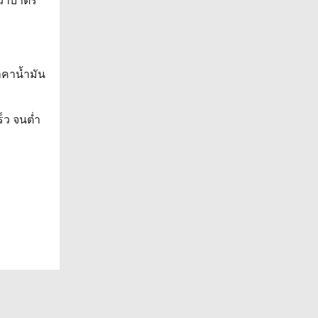
าคาน้ำมัน
็ว จนต่ำ