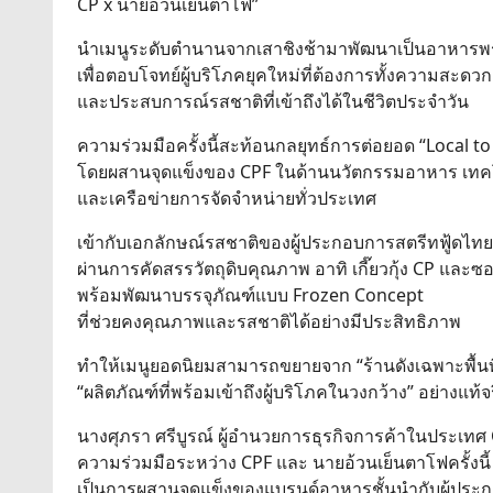
CP x นายอ้วนเย็นตาโฟ”
นำเมนูระดับตำนานจากเสาชิงช้ามาพัฒนาเป็นอาหาร
เพื่อตอบโจทย์ผู้บริโภคยุคใหม่ที่ต้องการทั้งความสะด
และประสบการณ์รสชาติที่เข้าถึงได้ในชีวิตประจำวัน
ความร่วมมือครั้งนี้สะท้อนกลยุทธ์การต่อยอด “Local t
โดยผสานจุดแข็งของ CPF ในด้านนวัตกรรมอาหาร เทค
และเครือข่ายการจัดจำหน่ายทั่วประเทศ
เข้ากับเอกลักษณ์รสชาติของผู้ประกอบการสตรีทฟู้ดไทยท
ผ่านการคัดสรรวัตถุดิบคุณภาพ อาทิ เกี๊ยวกุ้ง CP และซ
พร้อมพัฒนาบรรจุภัณฑ์แบบ Frozen Concept
ที่ช่วยคงคุณภาพและรสชาติได้อย่างมีประสิทธิภาพ
ทำให้เมนูยอดนิยมสามารถขยายจาก “ร้านดังเฉพาะพื้นที่”
“ผลิตภัณฑ์ที่พร้อมเข้าถึงผู้บริโภคในวงกว้าง” อย่างแท้จ
นางศุภรา ศรีบูรณ์ ผู้อำนวยการธุรกิจการค้าในประเทศ 
ความร่วมมือระหว่าง CPF และ นายอ้วนเย็นตาโฟครั้งนี้
เป็นการผสานจุดแข็งของแบรนด์อาหารชั้นนำกับผู้ประ