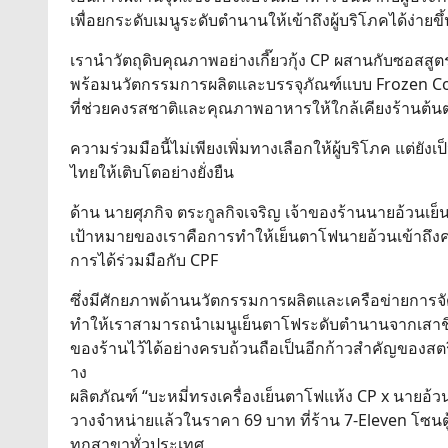
เพื่อยกระดับเมนูระดับตำนานให้เข้าถึงผู้บริโภคได้ง่ายขึ
เรานำวัตถุดิบคุณภาพอย่างเกี๊ยวกุ้ง CP ผสานกับซอสสูต
พร้อมนวัตกรรมการผลิตและบรรจุภัณฑ์แบบ Frozen C
ที่ช่วยคงรสชาติและคุณภาพอาหารให้ใกล้เคียงร้านต้นต
ความร่วมมือนี้ไม่เพียงเพิ่มทางเลือกให้ผู้บริโภค แต่ยั
ไทยให้เติบโตอย่างยั่งยืน
ด้าน นายศุภกิจ ตระกูลกิจเจริญ เจ้าของร้านนายอ้วนเย็
เป้าหมายของเราคือการทำให้เย็นตาโฟนายอ้วนเข้าถึงค
การได้ร่วมมือกับ CPF
ซึ่งมีศักยภาพด้านนวัตกรรมการผลิตและเครือข่ายการจ
ทำให้เราสามารถนำเมนูเย็นตาโฟระดับตำนานจากเสาชิงช
ของร้านไว้ได้อย่างครบถ้วนถือเป็นอีกก้าวสำคัญของสตรี
าง
ผลิตภัณฑ์ “บะหมี่ทรงเครื่องเย็นตาโฟแห้ง CP x นายอ้ว
วางจำหน่ายแล้วในราคา 69 บาท ที่ร้าน 7-Eleven โซนตู
ทุกสาขาทั่วประเทศ