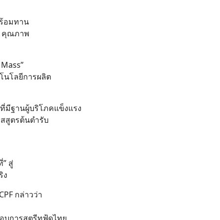
พร้อมทาน
วก คุณภาพ
o Mass”
โนโลยีการผลิต
ี่มีฐานผู้บริโภคแข็งแรง
อสสูตรต้นตำรับ
 สู่
ริง
CPF กล่าวว่า
กอบการสตรีทฟู้ดไทย