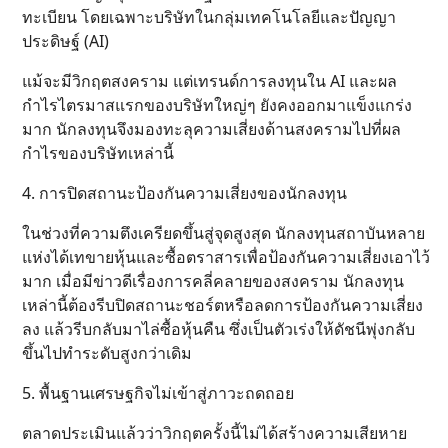
ทะเบียน โดยเฉพาะบริษัทในกลุ่มเทคโนโลยีและปัญญา
ประดิษฐ์ (AI)
แม้จะมีวิกฤตสงคราม แต่เทรนด์การลงทุนใน AI และผล
กำไรไตรมาสแรกของบริษัทใหญ่ๆ ยังคงออกมาแข็งแกร่ง
มาก นักลงทุนจึงมองทะลุความเสี่ยงด้านสงครามไปที่ผล
กำไรของบริษัทเหล่านี้
4. การปิดสถานะป้องกันความเสี่ยงของนักลงทุน
ในช่วงที่ความตึงเครียดขึ้นสู่จุดสูงสุด นักลงทุนสถาบันหลาย
แห่งได้เทขายหุ้นและซื้อตราสารเพื่อป้องกันความเสี่ยงเอาไว้
มาก เมื่อมีข่าวดีเรื่องการคลี่คลายของสงคราม นักลงทุน
เหล่านี้ต้องรีบปิดสถานะชอร์ตหรือลดการป้องกันความเสี่ยง
ลง แล้วรีบกลับมาไล่ซื้อหุ้นคืน ซึ่งเป็นตัวเร่งให้ดัชนีพุ่งกลับ
ขึ้นไปทำระดับสูงกว่าเดิม
5. พื้นฐานเศรษฐกิจไม่เข้าสู่ภาวะถดถอย
ตลาดประเมินแล้วว่าวิกฤตครั้งนี้ไม่ได้สร้างความเสียหาย