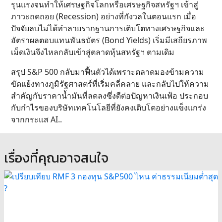
รุนแรงจนทำให้เศรษฐกิจโลกหรือเศรษฐกิจสหรัฐฯ เข้าสู่
ภาวะถดถอย (Recession) อย่างที่กังวลในตอนแรก เมื่อ
ปัจจัยลบไม่ได้ทำลายรากฐานการเติบโตทางเศรษฐกิจและ
อัตราผลตอบแทนพันธบัตร (Bond Yields) เริ่มมีเสถียรภาพ
เม็ดเงินจึงไหลกลับเข้าสู่ตลาดหุ้นสหรัฐฯ ตามเดิม
สรุป S&P 500 กลับมาฟื้นตัวได้เพราะตลาดมองข้ามความ
ขัดแย้งทางภูมิรัฐศาสตร์ที่เริ่มคลี่คลาย และกลับไปให้ความ
สำคัญกับราคาน้ำมันที่ลดลงซึ่งดีต่อปัญหาเงินเฟ้อ ประกอบ
กับกำไรของบริษัทเทคโนโลยีที่ยังคงเติบโตอย่างแข็งแกร่ง
จากกระแส AI..
เรื่องที่คุณอาจสนใจ