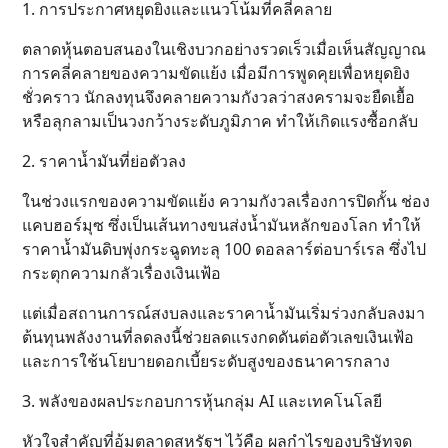
1. การประกาศหยุดยิงและแนวโน้มที่คลี่คลาย
ตลาดหุ้นตอบสนองในเชิงบวกอย่างรวดเร็วเมื่อเห็นสัญญาณ
การคลี่คลายของความขัดแย้ง เมื่อมีการพูดคุยเพื่อหยุดยิง
ชั่วคราว นักลงทุนจึงคลายความกังวลว่าสงครามจะยืดเยื้อ
หรือลุกลามเป็นวงกว้างระดับภูมิภาค ทำให้เกิดแรงซื้อกลับ
2. ราคาน้ำมันที่ย่อตัวลง
ในช่วงแรกของความขัดแย้ง ความกังวลเรื่องการปิดกั้น ช่อง
แคบฮอร์มุซ ซึ่งเป็นเส้นทางขนส่งน้ำมันหลักของโลก ทำให้
ราคาน้ำมันดิบพุ่งกระฉูดทะลุ 100 ดอลลาร์ต่อบาร์เรล ซึ่งไป
กระตุกความกลัวเรื่องเงินเฟ้อ
แต่เมื่อสถานการณ์สงบลงและราคาน้ำมันเริ่มร่วงกลับลงมา
ต้นทุนพลังงานที่ลดลงนี้ช่วยลดแรงกดดันต่อตัวเลขเงินเฟ้อ
และการใช้นโยบายดอกเบี้ยระดับสูงของธนาคารกลาง
3. พลังของผลประกอบการหุ้นกลุ่ม AI และเทคโนโลยี
หัวใจสำคัญที่อุ้มตลาดสหรัฐฯ ไว้คือ ผลกำไรของบริษัทจด