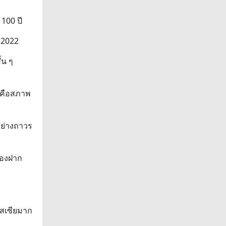
100 ปี
ี 2022
้น ๆ
ธ์ คือสภาพ
อย่างถาวร
้องฝาก
ัสเซียมาก