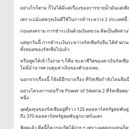
อย่างไรก็ตาม ก็ไม่ได้มีแค่เรื่องของการขายน้ำมันแต่เพียง
เพราะแม้แต่สกุลเงินที่ใช้ในการค้าระหว่าง 2 ประเทศน
ก่อนสงคราม การชำระเงินด้วยเงินหยวน คิดเป็นสัดส่วน
แต่ทุกวันนี้ การชำระเงินระหว่างรัสเซียกับจีน ได้ทำผ่
ทั้งหมดของรัสเซียไปแล้ว
หรือพูดให้เข้าใจง่าย ๆ ก็คือ ชะตาชีวิตของค่าเงินรัสเ
ไม่มีอำนาจควบคุมค่าเงินของตัวเองเลย..
นอกจากเรื่องนี้ ก็ยังมีอีกบางเรื่อง ที่รัสเซียกำลังโดน
อย่างโครงการท่อก๊าซ Power of Siberia 2 ที่รัสเซียพยา
หนึ่ง
จุดคุ้มทุนของรัสเซียอยู่ที่ราว 125 ดอลลาร์สหรัฐต่อพั
ถึง 370 ดอลลาร์สหรัฐต่อพันลูกบาศก์เมตร
ฟังดูแล้ว ดีลนี้ก็ควรจะปิดได้ง่าย ๆ เพราะผลตอบแทนก็ด