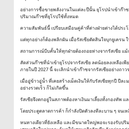
อย่างการซื้อขายพลังงานในแต่ละปีนั้น ยุโรปนำเข้าก๊าซ
ปริมาณก๊าซที่ยุโรปใช้ทั้งหมด
ความสัมพันธ์นี้ เปรียบเสมือนคู่ค้าที่ต่างฝ่ายต่างได้ป
แต่ทุกอย่างก็ต้องพลิกผัน เมื่อรัสเซียตัดสินใจบุกยูเครน 
สถานการณ์บีบคั้นให้ทุกฝ่ายต้องถอยห่างจากรัสเซีย แม้ก
สัดส่วนก๊าซที่นำเข้ายุโรปจากรัสเซีย ลดน้อยลงเหลื
ภายในปี 2027 นี้ จะเลิกนำเข้าก๊าซจากรัสเซียอย่างถาวร
เมื่ออู่ข้าวอู่น้ำ ที่เคยสร้างเม็ดเงินให้กับรัสเซียทุก
อย่างรวดเร็ว ก็ไม่เกิดขึ้น
รัสเซียจึงตกอยู่ในสภาพต้องหาเงินมาเลี้ยงทั้งกองทัพ 
โดยประตูตลาดการค้า ก็กำลังปิดตัวลงทีละบาน ๆ จนเหลื
หนทางเดียวที่ยังเหลือ และมีขนาดใหญ่พอจะรองรับปริมา