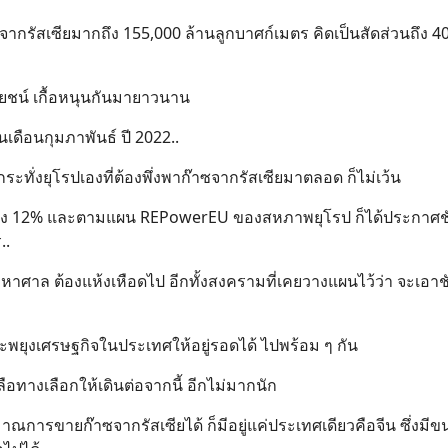
จากรัสเซียมากถึง 155,000 ล้านลูกบาศก์เมตร คิดเป็นสัดส่วนถึง 
ระโยชน์ เกื้อหนุนกันมายาวนาน
ในเดือนกุมภาพันธ์ ปี 2022..
ระทั่งยุโรปเองที่ต้องพึ่งพาก๊าซจากรัสเซียมาตลอด ก็ไม่เว้น
อเพียง 12% และตามแผน REPowerEU ของสหภาพยุโรป ก็ได้ประกาศชั
..
ปี ปีละมหาศาล ต้องแห้งเหือดไป อีกทั้งสงครามที่เคยวางแผนไว้ว่า จะเ
และพยุงเศรษฐกิจในประเทศให้อยู่รอดได้ ไปพร้อม ๆ กัน
อทางเลือกให้เดินต่อจากนี้ อีกไม่มากนัก
ณการขายก๊าซจากรัสเซียได้ ก็มีอยู่แค่ประเทศเดียวคือจีน ซึ่งมี