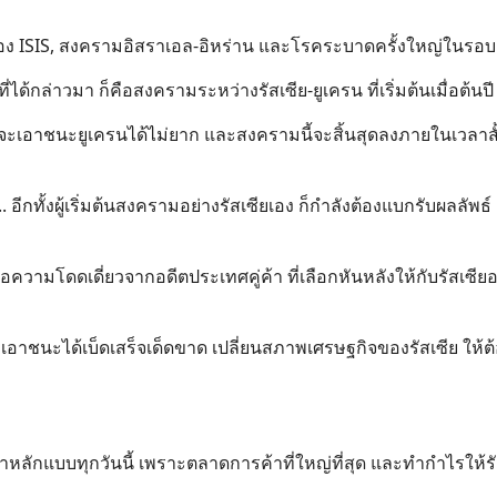
อง ISIS, สงครามอิสราเอล-อิหร่าน และโรคระบาดครั้งใหญ่ในรอบ 
่ได้กล่าวมา ก็คือสงครามระหว่างรัสเซีย-ยูเครน ที่เริ่มต้นเมื่อต้นป
เซียจะเอาชนะยูเครนได้ไม่ยาก และสงครามนี้จะสิ้นสุดลงภายในเวลาสั
ด.. อีกทั้งผู้เริ่มต้นสงครามอย่างรัสเซียเอง ก็กำลังต้องแบกรับผลลัพ
วามโดดเดี่ยวจากอดีตประเทศคู่ค้า ที่เลือกหันหลังให้กับรัสเซีย
าชนะได้เบ็ดเสร็จเด็ดขาด เปลี่ยนสภาพเศรษฐกิจของรัสเซีย ให้ต
กค้าหลักแบบทุกวันนี้ เพราะตลาดการค้าที่ใหญ่ที่สุด และทำกำไรให้ร