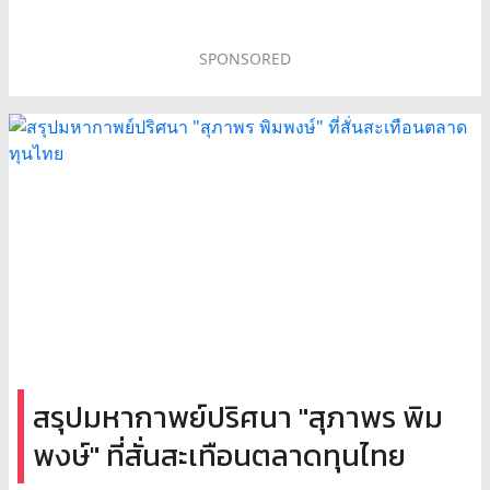
SPONSORED
สรุปมหากาพย์ปริศนา "สุภาพร พิม
พงษ์" ที่สั่นสะเทือนตลาดทุนไทย