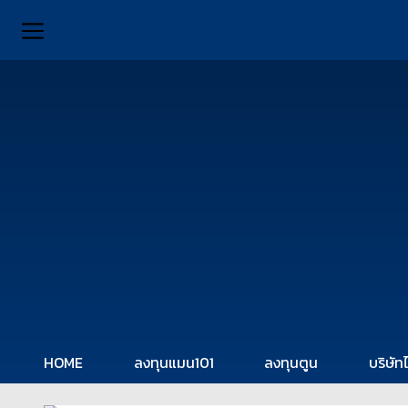
HOME
ลงทุนแมน101
ลงทุนตูน
บริษัท