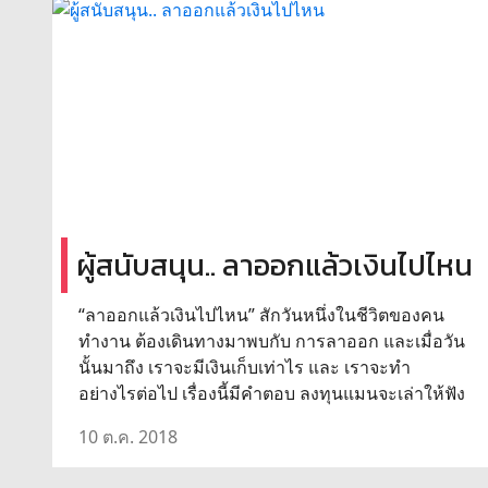
ผู้สนับสนุน.. ลาออกแล้วเงินไปไหน
“ลาออกแล้วเงินไปไหน” สักวันหนึ่งในชีวิตของคน
ทำงาน ต้องเดินทางมาพบกับ การลาออก และเมื่อวัน
นั้นมาถึง เราจะมีเงินเก็บเท่าไร และ เราจะทำ
อย่างไรต่อไป เรื่องนี้มีคำตอบ ลงทุนแมนจะเล่าให้ฟัง
10 ต.ค. 2018