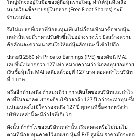
ใหญ่มักจะอยู่ในมือของผู้ถือหุ้นรายใหญ่ ทำให้หุ้นที่เหลือ
หมุนเวียนซื้อขายอยู่ในตลาด (Free Float Shares) จะมี
จำนวนน้อย
จึงไม่แปลกที่เวลาที่นักลงทุนเพียงไม่กี่คนเข้ามาซื้อขายหุ้น
เหล่านั้น จะมีราคาปรับตัวขึ้นไปอย่างรวดเร็ว ยิ่งสร้างความ
คึกคักและความน่าสนใจให้แก่หุ้นลักษณะนี้เข้าไปอีก
ปลายปี 2560 ค่า Price to Earnings (P/E) ของดัชนี MAI
เคยขึ้นไปมากกว่า 127 เท่า หมายความว่า นักลงทุนยอมจ่าย
เงินซื้อหุ้นใน MAI เฉลี่ยแล้วอยู่ที่ 127 บาท ต่อผลกำไรบริษัท
ที่ 1 บาท
หรืออีกด้านหนึ่ง ถ้าสมมติว่า การเติบโตของบริษัทและกำไร
คงที่ในอนาคต เราจะต้องใช้เวลาถึง 127 ปี กว่าจะเท่าทุน ซึ่ง
แน่นอนคงไม่มีใครรอจนถึง 127 ปี ทุกคนที่ซื้อคาดหวังว่า
บริษัทเหล่านี้จะมีกำไรที่เติบโต
ดังนั้น ถ้ากำไรของบริษัทเหล่านั้น เริ่มลดลงหรือไม่เป็นไป
ตามที่นักลงทุนคาดไว้แต่แรก หุ้นที่ P/E สูงนั้น ราคามักจะลด