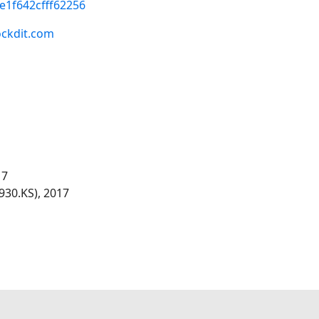
e1f642cfff62256
ockdit.com
17
930.KS), 2017