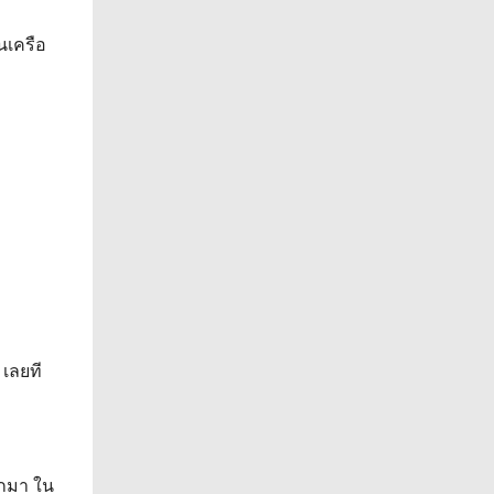
นเครือ
 เลยที
อกมา ใน