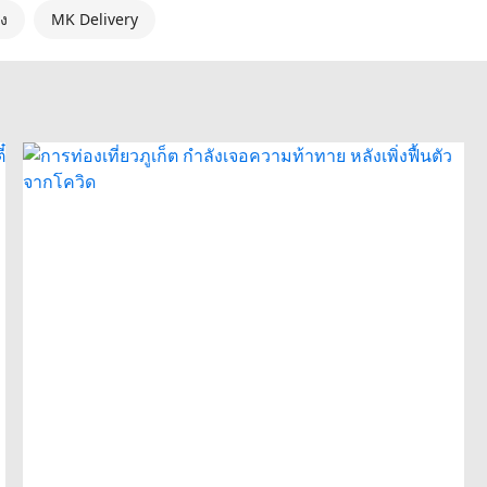
าง
MK Delivery