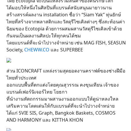
โดย Ecotopia จะเป็นแหล่งรวมสินค้าของคนรักษ์โลก
ได้มอบให้หนึ่งในศิลปินที่แบรนด์สนับสนุนมายาวนาน
สร้างสรรค์ผลงาน installation ชื่อว่า “Siam Yak” หุ่นยักษ์
ไทยที่สร้างจากพลาสติกและวัสดุรีไซเคิลต่างๆ ซึ่งสะท้อนค่า
นิยมของ Ecotopia ด้วยการผสมผสานวัสดุรีไซเคิลเข้าด้วย
กันจนเป็นผลงานศิลปะให้ทุกคนได้ชม
โดยแบรนด์ที่จะนำไปวางจำหน่าย เช่น MAG FISH, SEASUN
Society,
CHEWW.CO
และ SUPERBEE
ส่วน ICONCRAFT แหล่งรวมสุดยอดงานคราฟต์ของช่างฝีมือ
ไทยทั่วประเทศ
ออกแบบพื้นที่ตกแต่งโดยคุณสุวรรณ คงขุนเทียน เจ้าของ
แบรนด์เฟอร์นิเจอร์ไทย โยธกา
ที่นำงานหัตถกรรมมาผสานงานออกแบบให้ดูน่าหลงใหล
เสริมความโดดเด่นให้กับแบรนด์ที่จะนำไปวางจำหน่าย
ได้แก่ 5VIE SIS, Graph, Bangkok Baskets, COSMOS
AND HARMONY และ KITTHA KHON