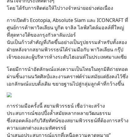
สนใจจากประเทศต่างๆ
โดย ได้รับการติดต่อให้ไปวางจำหน่ายอย่างต่อเนื่อง
การเปิดตัว Ecotopia, Absolute Siam และ ICONCRAFT ที่
ศูนย์การค้าพาวิลเลียน บูกิต จาลิล ไลฟ์สไตล์มอลล์ที่ใหญ่
ที่สุดทางใต้ของกรุงกัวลาลัมเปอร์
นับเป็นก้าวสำคัญที่เกิดขึ้นอย่างเป็นรูปธรรมสำหรับทั้งสอง
ฝ่ายหลังจากสยามพิวรรธน์ได้ร่วมมือกับ พาวิลเลียน กรุ๊ป
เจ้าของและผู้บริหารห้างระดับไฮเอนท์ในประเทศมาเลเซีย
โดยมีการนำอัตลักษณ์แห่งความเป็นไทยในทุกมิติถ่ายทอด
ผ่านชิ้นงานนวัตศิลป์และงานคราฟต์ร่วมสมัยแต่ยังคงไว้ซึ่ง
เอกลักษณ์แบบดั้งเดิม ขยายฐานไปสู่กลุ่มลูกค้าที่กว้างขึ้น
การร่วมมือครั้งนี้ สยามพิวรรธน์ เชื่อว่าจะสร้าง
ประสบการณ์ชอปปิ้งล้ำสมัยหลากหลายวัฒนธรรม
ซึ่งสอดคล้องกับวิสัยทัศน์ของสยามพิวรรธน์ที่ต้องการสร้าง
ความแตกต่างและมหัศจรรย์
นำเสนอประสบการณ์แรกที่เหนือความคาดหมาย”