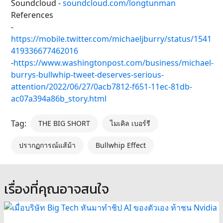
Soundcloud -
soundcloud.com/longtunman
References
-
https://mobile.twitter.com/michaeljburry/status/1541
419336677462016
-
https://www.washingtonpost.com/business/michael-
burrys-bullwhip-tweet-deserves-serious-
attention/2022/06/27/0acb7812-f651-11ec-81db-
ac07a394a86b_story.html
Tag:
THE BIG SHORT
ไมเคิล เบอร์รี
ปรากฏการณ์แส้ม้า
Bullwhip Effect
เรื่องที่คุณอาจสนใจ