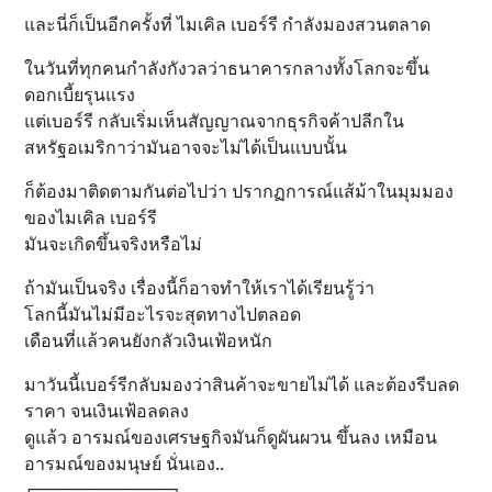
และนี่ก็เป็นอีกครั้งที่ ไมเคิล เบอร์รี กำลังมองสวนตลาด
ในวันที่ทุกคนกำลังกังวลว่าธนาคารกลางทั้งโลกจะขึ้น
ดอกเบี้ยรุนแรง
แต่เบอร์รี กลับเริ่มเห็นสัญญาณจากธุรกิจค้าปลีกใน
สหรัฐอเมริกาว่ามันอาจจะไม่ได้เป็นแบบนั้น
ก็ต้องมาติดตามกันต่อไปว่า ปรากฏการณ์แส้ม้าในมุมมอง
ของไมเคิล เบอร์รี
มันจะเกิดขึ้นจริงหรือไม่
ถ้ามันเป็นจริง เรื่องนี้ก็อาจทำให้เราได้เรียนรู้ว่า
โลกนี้มันไม่มีอะไรจะสุดทางไปตลอด
เดือนที่แล้วคนยังกลัวเงินเฟ้อหนัก
มาวันนี้เบอร์รีกลับมองว่าสินค้าจะขายไม่ได้ และต้องรีบลด
ราคา จนเงินเฟ้อลดลง
ดูแล้ว อารมณ์ของเศรษฐกิจมันก็ดูผันผวน ขึ้นลง เหมือน
อารมณ์ของมนุษย์ นั่นเอง..
╔═══════════╗