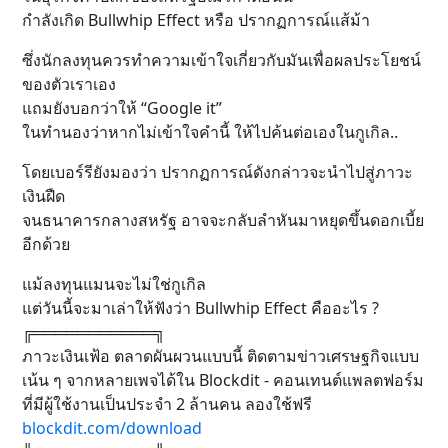
กำลังเกิด Bullwhip Effect หรือ ปรากฏการณ์แส้ม้า
ซึ่งนักลงทุนควรทำความเข้าใจเกี่ยวกับมันเพื่อผลประโยชน์
ของตัวเราเอง
แถมยังบอกว่าให้ “Google it”
ในทำนองว่าหากไม่เข้าใจคำนี้ ให้ไปค้นต่อเองในกูเกิล..
โดยเบอร์รียังมองว่า ปรากฏการณ์ดังกล่าวจะนำไปสู่ภาวะ
เงินฝืด
จนธนาคารกลางสหรัฐ อาจจะกลับลำหันมาหยุดขึ้นดอกเบี้ย
อีกด้วย
แม้ลงทุนแมนจะไม่ใช่กูเกิล
แต่วันนี้จะมาเล่าให้ฟังว่า Bullwhip Effect คืออะไร ?
╔═══════════╗
ภาวะเงินเฟ้อ ตลาดผันผวนแบบนี้ ติดตามข่าวเศรษฐกิจแบบ
เน้น ๆ จากหลายเพจได้ใน Blockdit - คอนเทนต์แพลตฟอร์ม
ที่มีผู้ใช้งานเป็นประจำ 2 ล้านคน ลองใช้ฟรี
blockdit.com/download