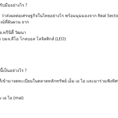
ับมืออย่างไร ?
ว่าส่งผลต่อเศรษฐกิจในไทยอย่างไร พร้อมมุมมองจาก Real Sector
รณ์ที่ผันผวน จาก
.ทรีนีตี้ วัฒนา
หาร บมจ.ลีโอ โกลบอล โลจิสติกส์ (LEO)
้เป็นอย่างไร ?
เข้ามาจดทะเบียนในตลาดหลักทรัพย์ เอ็ม เอ ไอ และมาร่วมฟังทิ
ม เอ ไอ (mai)