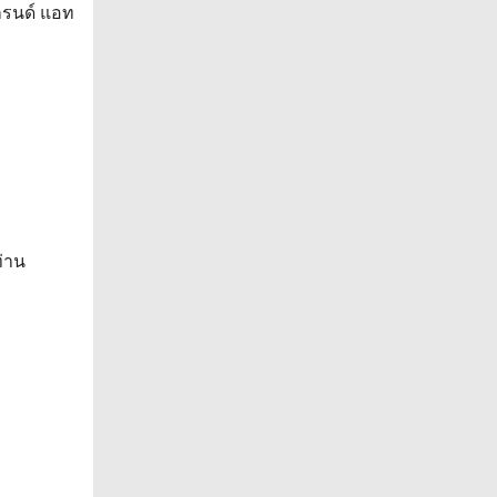
แกรนด์ แอท
่าน