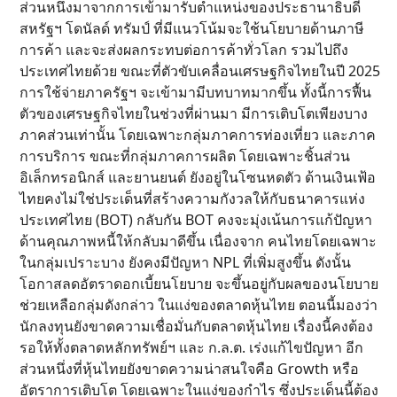
ส่วนหนึ่งมาจากการเข้ามารับตำแหน่งของประธานาธิบดี
สหรัฐฯ โดนัลด์ ทรัมป์ ที่มีแนวโน้มจะใช้นโยบายด้านภาษี
การค้า และจะส่งผลกระทบต่อการค้าทั่วโลก รวมไปถึง
ประเทศไทยด้วย ขณะที่ตัวขับเคลื่อนเศรษฐกิจไทยในปี 2025
การใช้จ่ายภาครัฐฯ จะเข้ามามีบทบาทมากขึ้น ทั้งนี้การฟื้น
ตัวของเศรษฐกิจไทยในช่วงที่ผ่านมา มีการเติบโตเพียงบาง
ภาคส่วนเท่านั้น โดยเฉพาะกลุ่มภาคการท่องเที่ยว และภาค
การบริการ ขณะที่กลุ่มภาคการผลิต โดยเฉพาะชิ้นส่วน
อิเล็กทรอนิกส์ และยานยนต์ ยังอยู่ในโซนหดตัว ด้านเงินเฟ้อ
ไทยคงไม่ใช่ประเด็นที่สร้างความกังวลให้กับธนาคารแห่ง
ประเทศไทย (BOT) กลับกัน BOT คงจะมุ่งเน้นการแก้ปัญหา
ด้านคุณภาพหนี้ให้กลับมาดีขึ้น เนื่องจาก คนไทยโดยเฉพาะ
ในกลุ่มเปราะบาง ยังคงมีปัญหา NPL ที่เพิ่มสูงขึ้น ดังนั้น
โอกาสลดอัตราดอกเบี้ยนโยบาย จะขึ้นอยู่กับผลของนโยบาย
ช่วยเหลือกลุ่มดังกล่าว ในแง่ของตลาดหุ้นไทย ตอนนี้มองว่า
นักลงทุนยังขาดความเชื่อมั่นกับตลาดหุ้นไทย เรื่องนี้คงต้อง
รอให้ทั้งตลาดหลักทรัพย์ฯ และ ก.ล.ต. เร่งแก้ไขปัญหา อีก
ส่วนหนึ่งที่หุ้นไทยยังขาดความน่าสนใจคือ Growth หรือ
อัตราการเติบโต โดยเฉพาะในแง่ของกำไร ซึ่งประเด็นนี้ต้อง