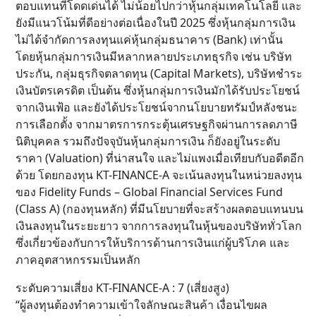
ตอบแทนที่โดดเด่นได้ ไม่น้อยไปกว่าหุ้นกลุ่มเทคโนโลยี และ
ยังมีแนวโน้มที่ดีอย่างต่อเนื่องในปี 2025 ซึ่งหุ้นกลุ่มการเงิน
ไม่ได้จำกัดการลงทุนแค่หุ้นกลุ่มธนาคาร (Bank) เท่านั้น
โดยหุ้นกลุ่มการเงินมีหลากหลายประเภทธุรกิจ เช่น บริษัท
ประกัน, กลุ่มธุรกิจตลาดทุน (Capital Markets), บริษัทชำระ
เงินบัตรเครดิต เป็นต้น ซึ่งหุ้นกลุ่มการเงินมักได้รับประโยชน์
จากเงินเฟ้อ และยังได้ประโยชน์จากนโยบายทรัมป์หลังชนะ
การเลือกตั้ง จากมาตรการกระตุ้นเศรษฐกิจผ่านการลดภาษี
นิติบุคคล รวมถึงปัจจุบันหุ้นกลุ่มการเงิน ก็ยังอยู่ในระดับ
ราคา (Valuation) ที่น่าสนใจ และไม่แพงเมื่อเทียบกับอดีตอีก
ด้วย โดยกองทุน KT-FINANCE-A จะเน้นลงทุนในหน่วยลงทุน
ของ Fidelity Funds – Global Financial Services Fund
(Class A) (กองทุนหลัก) ที่มีนโยบายที่จะสร้างผลตอบแทนบน
เงินลงทุนในระยะยาว จากการลงทุนในหุ้นของบริษัททั่วโลก
ซึ่งเกี่ยวข้องกับการให้บริการด้านการเงินแก่ผู้บริโภค และ
ภาคอุตสาหกรรมเป็นหลัก
ระดับความเสี่ยง KT-FINANCE-A : 7 (เสี่ยงสูง)
“ผู้ลงทุนต้องทำความเข้าใจลักษณะสินค้า เงื่อนไขผล