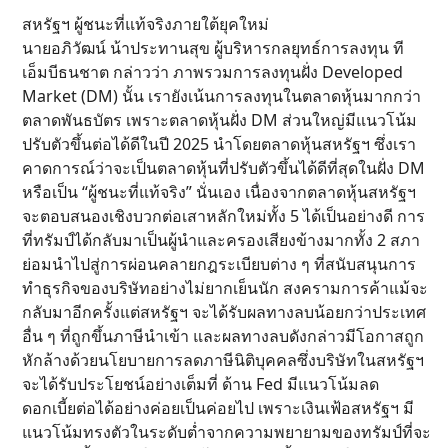
สหรัฐฯ ผู้ชนะที่แท้จริงภายใต้ยุคใหม่
นายอภิวัฒน์ น้าประทานสุข ผู้บริหารกลยุทธ์การลงทุน ที
เอ็มบีธนชาต กล่าวว่า ภาพรวมการลงทุนฝั่ง Developed
Market (DM) นั้น เรายังเน้นการลงทุนในตลาดหุ้นมากกว่า
ตลาดพันธบัตร เพราะตลาดหุ้นฝั่ง DM ส่วนใหญ่มีแนวโน้ม
ปรับตัวขึ้นต่อได้ดีในปี 2025 นำโดยตลาดหุ้นสหรัฐฯ ซึ่งเรา
คาดการณ์ว่าจะเป็นตลาดหุ้นที่ปรับตัวขึ้นได้ดีที่สุดในฝั่ง DM
หรือเป็น “ผู้ชนะที่แท้จริง” นั่นเอง เนื่องจากตลาดหุ้นสหรัฐฯ
จะตอบสนองเชิงบวกต่อเสาหลักใหม่ทั้ง 5 ได้เป็นอย่างดี การ
ที่ทรัมป์ได้กลับมาเป็นผู้นำและครองเสียงข้างมากทั้ง 2 สภา
ย่อมนำไปสู่การผ่อนคลายกฎระเบียบต่าง ๆ ที่สนับสนุนการ
ทำธุรกิจของบริษัทอย่างไม่ยากเย็นนัก สงครามการค้าแม้จะ
กลับมาอีกครั้งแต่สหรัฐฯ จะได้รับผลทางลบน้อยกว่าประเทศ
อื่น ๆ ที่ถูกขึ้นภาษีนำเข้า และผลทางลบดังกล่าวมีโอกาสถูก
หักล้างด้วยนโยบายการลดภาษีนิติบุคคลซึ่งบริษัทในสหรัฐฯ
จะได้รับประโยชน์อย่างเต็มที่ ด้าน Fed มีแนวโน้มลด
ดอกเบี้ยต่อได้อย่างค่อยเป็นค่อยไป เพราะเงินเฟ้อสหรัฐฯ มี
แนวโน้มทรงตัวในระดับต่ำจากความพยายามของทรัมป์ที่จะ