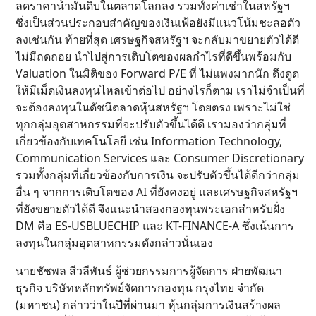
ลดราคาน้ำมันดิบในตลาดโลกลง รวมทั้งค่าเช่าในสหรัฐฯ
ซึ่งเป็นส่วนประกอบสำคัญของเงินเฟ้อยังมีแนวโน้มชะลอตัว
ลงเช่นกัน ท้ายที่สุด เศรษฐกิจสหรัฐฯ จะกลับมาขยายตัวได้ดี
ไม่มีถดถอย นำไปสู่การเติบโตของผลกำไรที่ดีขึ้นพร้อมกับ
Valuation ในมิติของ Forward P/E ที่ ไม่แพงมากนัก ดึงดูด
ให้มีเม็ดเงินลงทุนไหลเข้าต่อไป อย่างไรก็ตาม เราไม่จำเป็นที่
จะต้องลงทุนในดัชนีตลาดหุ้นสหรัฐฯ โดยตรง เพราะไม่ใช่
ทุกกลุ่มอุตสาหกรรมที่จะปรับตัวขึ้นได้ดี เรามองว่ากลุ่มที่
เกี่ยวข้องกับเทคโนโลยี เช่น Information Technology,
Communication Services และ Consumer Discretionary
รวมทั้งกลุ่มที่เกี่ยวข้องกับการเงิน จะปรับตัวขึ้นได้ดีกว่ากลุ่ม
อื่น ๆ จากการเติบโตของ AI ที่ยังคงอยู่ และเศรษฐกิจสหรัฐฯ
ที่ยังขยายตัวได้ดี จึงแนะนำสองกองทุนพระเอกสำหรับฝั่ง
DM คือ ES-USBLUECHIP และ KT-FINANCE-A ซึ่งเน้นการ
ลงทุนในกลุ่มอุตสาหกรรมดังกล่าวนั่นเอง
นายชัชพล สีวลีพันธ์ ผู้ช่วยกรรมการผู้จัดการ ฝ่ายพัฒนา
ธุรกิจ บริษัทหลักทรัพย์จัดการกองทุน กรุงไทย จำกัด
(มหาชน) กล่าวว่าในปีที่ผ่านมา หุ้นกลุ่มการเงินสร้างผล