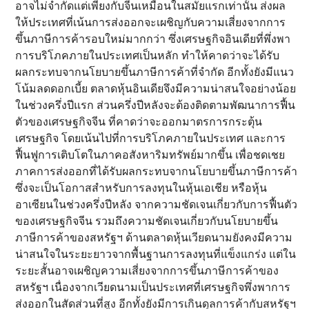
อาจไม่จำกัดแต่เพียงกับจีนเหมือนในสมัยแรกเท่านั้น ส่งผล
ให้ประเทศที่เน้นการส่งออกจะเผชิญกับความเสี่ยงจากการ
ขึ้นภาษีการค้ารอบใหม่มากกว่า ซึ่งเศรษฐกิจอินเดียที่พึ่งพา
การบริโภคภายในประเทศเป็นหลัก ทำให้คาดว่าจะได้รับ
ผลกระทบจากนโยบายขึ้นภาษีการค้าที่จำกัด อีกทั้งยังมีแนว
โน้มลดดอกเบี้ย ตลาดหุ้นอินเดียจึงมีความน่าสนใจอย่างน้อย
ในช่วงครึ่งปีแรก ส่วนครึ่งปีหลังจะต้องติดตามพัฒนาการฟื้น
ตัวของเศรษฐกิจจีน ที่คาดว่าจะออกมาตรการกระตุ้น
เศรษฐกิจ โดยเน้นไปที่การบริโภคภายในประเทศ และการ
ฟื้นฟูการเติบโตในภาคอสังหาริมทรัพย์มากขึ้น เพื่อชดเชย
ภาคการส่งออกที่ได้รับผลกระทบจากนโยบายขึ้นภาษีการค้า
ซึ่งจะเป็นโอกาสสำหรับการลงทุนในหุ้นเอเชีย หรือหุ้น
อาเซียนในช่วงครึ่งปีหลัง จากความชัดเจนเกี่ยวกับการฟื้นตัว
ของเศรษฐกิจจีน รวมถึงความชัดเจนเกี่ยวกับนโยบายขึ้น
ภาษีการค้าของสหรัฐฯ ด้านตลาดหุ้นเวียดนามยังคงมีความ
น่าสนใจในระยะยาวจากพื้นฐานการลงทุนที่แข็งแกร่ง แต่ใน
ระยะสั้นอาจเผชิญความเสี่ยงจากการขึ้นภาษีการค้าของ
สหรัฐฯ เนื่องจากเวียดนามเป็นประเทศที่เศรษฐกิจพึ่งพาการ
ส่งออกในสัดส่วนที่สูง อีกทั้งยังมีการเกินดุลการค้ากับสหรัฐฯ