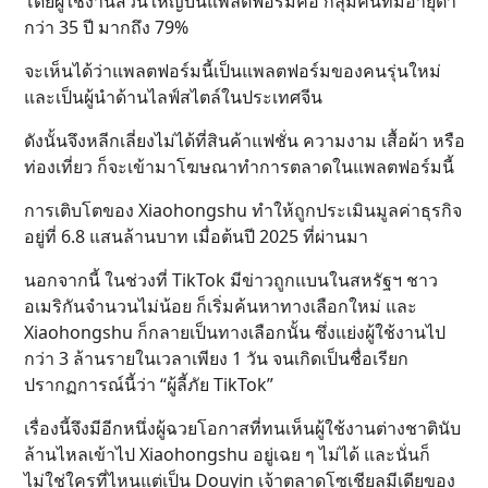
โดยผู้ใช้งานส่วนใหญ่บนแพลตฟอร์มคือ กลุ่มคนที่มีอายุต่ำ
กว่า 35 ปี มากถึง 79%
จะเห็นได้ว่าแพลตฟอร์มนี้เป็นแพลตฟอร์มของคนรุ่นใหม่
และเป็นผู้นำด้านไลฟ์สไตล์ในประเทศจีน
ดังนั้นจึงหลีกเลี่ยงไม่ได้ที่สินค้าแฟชั่น ความงาม เสื้อผ้า หรือ
ท่องเที่ยว ก็จะเข้ามาโฆษณาทำการตลาดในแพลตฟอร์มนี้
การเติบโตของ Xiaohongshu ทำให้ถูกประเมินมูลค่าธุรกิจ
อยู่ที่ 6.8 แสนล้านบาท เมื่อต้นปี 2025 ที่ผ่านมา
นอกจากนี้ ในช่วงที่ TikTok มีข่าวถูกแบนในสหรัฐฯ ชาว
อเมริกันจำนวนไม่น้อย ก็เริ่มค้นหาทางเลือกใหม่ และ
Xiaohongshu ก็กลายเป็นทางเลือกนั้น ซึ่งแย่งผู้ใช้งานไป
กว่า 3 ล้านรายในเวลาเพียง 1 วัน จนเกิดเป็นชื่อเรียก
ปรากฏการณ์นี้ว่า “ผู้ลี้ภัย TikTok”
เรื่องนี้จึงมีอีกหนึ่งผู้ฉวยโอกาสที่ทนเห็นผู้ใช้งานต่างชาตินับ
ล้านไหลเข้าไป Xiaohongshu อยู่เฉย ๆ ไม่ได้ และนั่นก็
ไม่ใช่ใครที่ไหนแต่เป็น Douyin เจ้าตลาดโซเชียลมีเดียของ