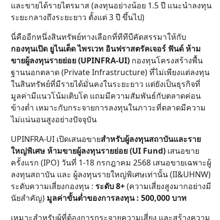
และขายได้รายไตรมาส (ลงทุนอย่างน้อย 1.5 ปี แนะนำลงทุน
ระยะกลางถึงระยะยาว ตั้งแต่ 3 ปี ขึ้นไป)
นี่คืออีกหนึ่งสินทรัพย์ทางเลือกที่ทีทีบีคัดสรรมาให้กับ
กองทุนเปิด ยูไนเต็ด ไพรเวท อินฟราสตรัคเจอร์ ฟันด์ ห้าม
ขายผู้ลงทุนรายย่อย (UPINFRA-UI)
กองทุนโครงสร้างพื้น
ฐานนอกตลาด (Private Infrastructure) ที่ไม่เพียงแต่ลงทุน
ในสินทรัพย์ที่มีรายได้มั่นคงในระยะยาว แต่ยังเป็นธุรกิจที่
มูลค่ามีแนวโน้มเติบโต แถมมีความสัมพันธ์กับตลาดค่อน
ข้างต่ำ เหมาะกับกระจายการลงทุนในภาวะที่ตลาดมีความ
ไม่แน่นอนสูงอย่างปัจจุบัน
UPINFRA-UI เปิดเสนอขาย
สำหรับผู้ลงทุนสถาบันและราย
ใหญ่พิเศษ ห้ามขายผู้ลงทุนรายย่อย (UI Fund)
เสนอขาย
ครั้งแรก (IPO) วันที่ 1-18 กรกฎาคม 2568 เสนอขายเฉพาะผู้
ลงทุนสถาบัน และ ผู้ลงทุนรายใหญ่พิเศษเท่านั้น (II&UHNW)
ระดับความเสี่ยงกองทุน :
ระดับ 8+
(ความเสี่ยงสูงมากอย่างมี
นัยสำคัญ)
มูลค่าขั้นต่ำของการลงทุน : 500,000 บาท
เหมาะสำหรับผู้ที่ต้องการกระจายความเสี่ยง และสร้างความ