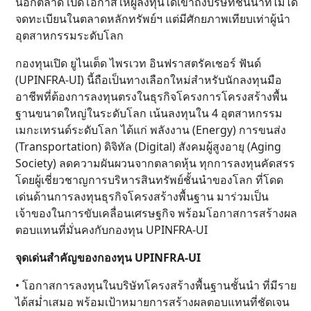
นอกตลาด เปิดโอกาสให้ผู้ลงทุนได้เข้าถึงบริษัทชั้นนำที่ไม่ได้
จดทะเบียนในตลาดหลักทรัพย์ฯ แต่มีศักยภาพเทียบเท่าผู้นำ
อุตสาหกรรมระดับโลก
กองทุนเปิด ยูไนเต็ด ไพรเวท อินฟราสตรัคเชอร์ ฟันด์
(UPINFRA-UI) นี้ถือเป็นทางเลือกใหม่สำหรับนักลงทุนมือ
อาชีพที่ต้องการลงทุนตรงในธุรกิจโครงการโครงสร้างพื้น
ฐานขนาดใหญ่ในระดับโลก เน้นลงทุนใน 4 อุตสาหกรรม
เมกะเทรนด์ระดับโลก ได้แก่ พลังงาน (Energy) การขนส่ง
(Transportation) ดิจิทัล (Digital) สังคมผู้สูงอายุ (Aging
Society) ลดความผันผวนจากตลาดหุ้น ทุกการลงทุนคัดสรร
โดยผู้เชี่ยวชาญการบริหารสินทรัพย์ชั้นนำของโลก ที่โดด
เด่นด้านการลงทุนธุรกิจโครงสร้างพื้นฐาน มาร่วมเป็น
เจ้าของในการขับเคลื่อนเศรษฐกิจ พร้อมโอกาสการสร้างผล
ตอบแทนที่มั่นคงกับกองทุน UPINFRA-UI
จุดเด่นสำคัญของกองทุน UPINFRA-UI
• โอกาสการลงทุนในบริษัทโครงสร้างพื้นฐานชั้นนำ ที่มีราย
ได้สม่ำเสมอ พร้อมเป้าหมายการสร้างผลตอบแทนที่ชัดเจน