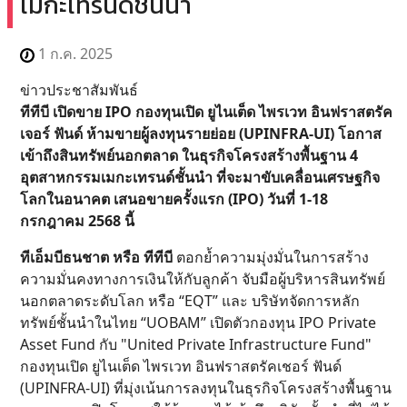
เมกะเทรนด์ชั้นนำ
1 ก.ค. 2025
ข่าวประชาสัมพันธ์
ทีทีบี เปิดขาย IPO กองทุนเปิด ยูไนเต็ด ไพรเวท อินฟราสตรัค
เจอร์ ฟันด์ ห้ามขายผู้ลงทุนรายย่อย (UPINFRA-UI) โอกาส
เข้าถึงสินทรัพย์นอกตลาด ในธุรกิจโครงสร้างพื้นฐาน 4
อุตสาหกรรมเมกะเทรนด์ชั้นนำ ที่จะมาขับเคลื่อนเศรษฐกิจ
โลกในอนาคต เสนอขายครั้งแรก (IPO) วันที่ 1-18
กรกฎาคม 2568 นี้
ทีเอ็มบีธนชาต หรือ ทีทีบี
ตอกย้ำความมุ่งมั่นในการสร้าง
ความมั่นคงทางการเงินให้กับลูกค้า จับมือผู้บริหารสินทรัพย์
นอกตลาดระดับโลก หรือ “EQT” และ บริษัทจัดการหลัก
ทรัพย์ชั้นนำในไทย “UOBAM” เปิดตัวกองทุน IPO Private
Asset Fund กับ "United Private Infrastructure Fund"
กองทุนเปิด ยูไนเต็ด ไพรเวท อินฟราสตรัคเชอร์ ฟันด์
(UPINFRA-UI) ที่มุ่งเน้นการลงทุนในธุรกิจโครงสร้างพื้นฐาน