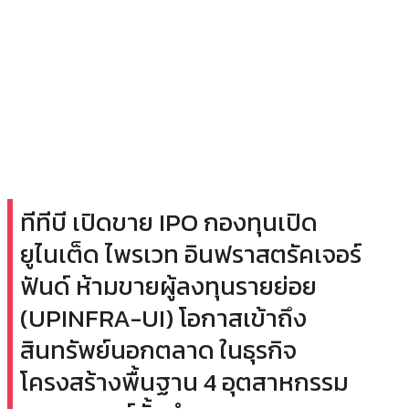
ทีทีบี เปิดขาย IPO กองทุนเปิด
ยูไนเต็ด ไพรเวท อินฟราสตรัคเจอร์
ฟันด์ ห้ามขายผู้ลงทุนรายย่อย
(UPINFRA-UI) โอกาสเข้าถึง
สินทรัพย์นอกตลาด ในธุรกิจ
โครงสร้างพื้นฐาน 4 อุตสาหกรรม