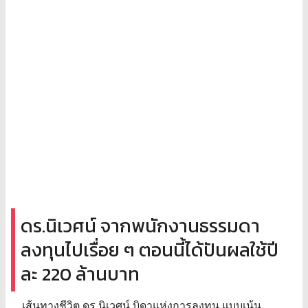
ดร.นิเวศน์ จากพนักงานธรรมดา
ลงทุนไปเรื่อย ๆ ตอนนี้ได้ปันผลใช้ปี
ละ 220 ล้านบาท
เส้นทางชีวิต ดร.นิเวศน์ บิดาแห่งการลงทุน แบบเน้น