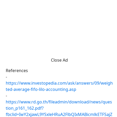
Close Ad
References
-
https://www.investopedia.com/ask/answers/09/weigh
ted-average-fifo-lilo-accounting.asp
-
https://www.rd.go.th/fileadmin/download/news/ques
tion_p161_162.pdf?
fbclid=IwY2xjawL9YSxleHRuA2FlbQIxMABicmlkETFSajZ