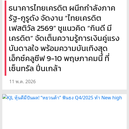
ธนาคารไทยเครดิต ผนึกกำลังภาค
รัฐ-กูรูดัง จัดงาน “ไทยเครดิต
เฟสติวัล 2569” ชูแนวคิด “กินดี มี
เครดิต” จัดเต็มความรู้การเงินคู่แรง
บันดาลใจ พร้อมความบันเทิงสุด
เอ็กซ์คลูซีฟ 9-10 พฤษภาคมนี้ ที่
เซ็นทรัล ปิ่นเกล้า
11 พ.ค. 2026