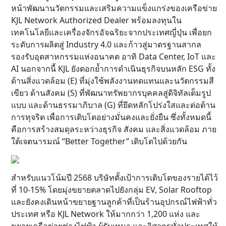
หน้าพัฒนานวัตกรรมและเสริมความแข็งแกร่งของเครือข่าย
KJL Network Authorized Dealer พร้อมลงทุนใน
เทคโนโลยีและเครื่องจักรอัจฉริยะจากประเทศญี่ปุ่น เพื่อยก
ระดับการผลิตสู่ Industry 4.0 และก้าวสู่มาตรฐานสากล
รองรับอุตสาหกรรมแห่งอนาคต อาทิ Data Center, IoT และ
AI นอกจากนี้ KJL ยังตอกย้ำการดำเนินธุรกิจบนหลัก ESG ทั้ง
ด้านสิ่งแวดล้อม (E) ที่มุ่งใช้พลังงานทดแทนและนวัตกรรมสี
เขียว ด้านสังคม (S) ที่พัฒนาทรัพยากรบุคคลสู่ดิจิทัลเต็มรูป
แบบ และด้านธรรมาภิบาล (G) ที่ยึดหลักโปร่งใสและต่อต้าน
การทุจริต เพื่อการเติบโตอย่างมั่นคงและยั่งยืน ซึ่งทั้งหมดนี้
คือการสร้างสมดุลระหว่างธุรกิจ สังคม และสิ่งแวดล้อม ภาย
ใต้เจตนารมณ์ “Better Together” เติบโตไปด้วยกัน
สำหรับแนวโน้มปี 2568 บริษัทตั้งเป้าการเติบโตของรายได้ไว้
ที่ 10-15% โดยมุ่งขยายตลาดไปยังกลุ่ม EV, Solar Rooftop
และยังคงเดินหน้าขยายฐานลูกค้าที่เป็นร้านอุปกรณ์ไฟฟ้าทั่ว
ประเทศ หรือ KJL Network ให้มากกว่า 1,200 แห่ง และ
ขยายเครือข่ายช่างไฟฟ้า ผู้รับเหมา และวิศวกรทั่วประเทศให้