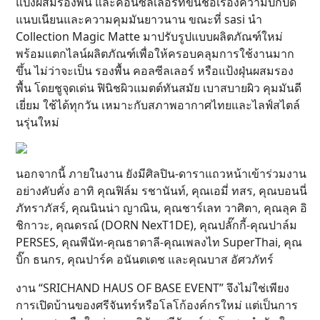
แป้งผสมรองพื้น และคอนซีลเลอร์ที่ขึ้นชื่อเรื่องความปกปิด
แนบเนียนและความคุมมันยาวนาน ขณะที่ sasi นำ
Collection Magic Matte มาปรับรูปแบบผลิตภัณฑ์ใหม่
พร้อมแตกไลน์ผลิตภัณฑ์เพื่อให้ครอบคลุมการใช้งานมาก
ขึ้น ไม่ว่าจะเป็น รองพื้น คอลซีลเลอร์ หรือแป้งฝุ่นผสมรอง
พื้น โดยชูจุดเด่น ฟินิชผิวแมตต์ทันสมัย เบาสบายผิว คุมมันดี
เยี่ยม ใช้ได้ทุกวัน เหมาะกับสภาพอากาศไทยและไลฟ์สไตล์
นรุ่นใหม่
นอกจากนี้ ภายในงาน ยังมีศิลปิน-ดาราแถวหน้าเข้าร่วมงาน
อย่างคับคั่ง อาทิ คุณฟิล์ม รชานันท์, คุณเอมี่ ทสร, คุณบอนนี่
ภัทราภัสร์, คุณนินน่า ญาณิน, คุณชาร์เลท วาศิตา, คุณลุค อิ
ชิกาวะ, คุณดรณ์ (DORN NexT1DE), คุณปลั๊กกี้-คุณปาล์ม
PERSES, คุณพีนัท-คุณธาดาลี-คุณเพลงไท SuperThai, คุณ
บิ๊ก ธนกร, คุณปาร์ค อนันตเดช และคุณบาส อัศวภัทร์
งาน “SRICHAND HAUS OF BASE EVENT” จึงไม่ใช่เพียง
การเปิดบ้านของศรีจันทร์หรือโลโก้องค์กรใหม่ แต่เป็นการ