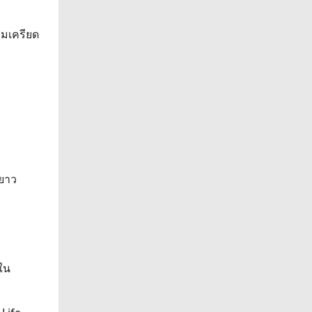
วามเครียด
ะยาว
นใน