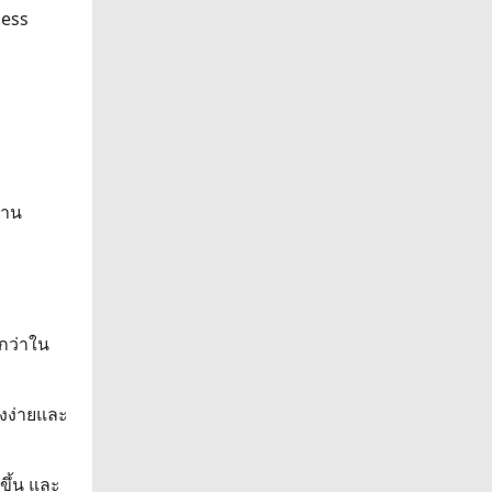
ness
ธาน
กกว่าใน
ึงง่ายและ
ขึ้น และ