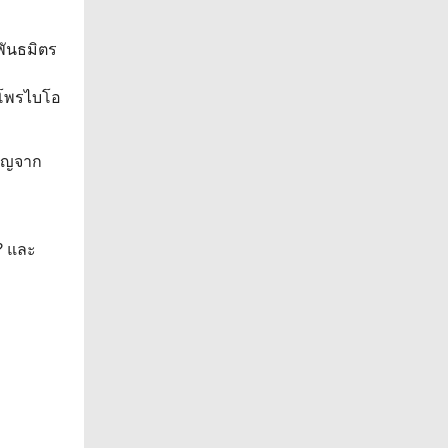
พันธมิตร
 โพรไบโอ
ชาญจาก
 ? และ