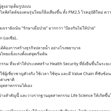
ู้สูงอายุเต็มรูปแบบ
่ไลฟ์สไตล์ของคนรุ่นใหม่ก็ยิ่งเสี่ยงขึ้น ทั้ง PM2.5 โรคอุบัติใหม่ ค
ยังเน้น “รักษาเมื่อป่วย” มากกว่า “ป้องกันไม่ให้ป่วย”
 (เอเซีย)..
ม่ได้ต้องการสร้างธุรกิจปลายน้ำ อย่างโรงพยาบาล
ทยแข็งแรงตั้งแต่จุดเริ่มต้น
ตกรรม ที่จะทำให้ประเทศสร้าง Health Security ที่ยั่งยืนขึ้นในระย
้ผู้เชี่ยวชาญตัวจริง ใช้เวลา ใช้ทุน และมี Value Chain ที่ซับซ้อน
ต่างชาติ
งอุตสาหกรรมได้เอง
ดช่องว่างสำคัญนี้ และวางรากฐานอุตสาหกรรม Life Science ให้เกิดขึ้