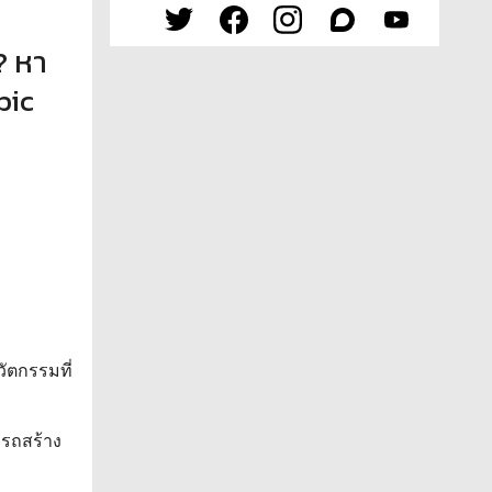
? หา
bic
s
ัตกรรมที่
ารถสร้าง