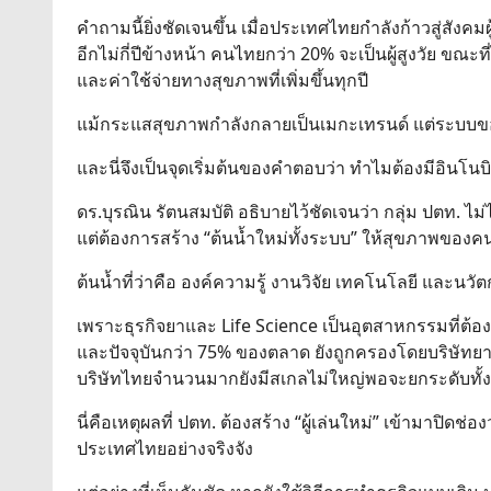
คำถามนี้ยิ่งชัดเจนขึ้น เมื่อประเทศไทยกำลังก้าวสู่สังคมผ
อีกไม่กี่ปีข้างหน้า คนไทยกว่า 20% จะเป็นผู้สูงวัย ขณะที
และค่าใช้จ่ายทางสุขภาพที่เพิ่มขึ้นทุกปี
แม้กระแสสุขภาพกำลังกลายเป็นเมกะเทรนด์ แต่ระบบของเรา
และนี่จึงเป็นจุดเริ่มต้นของคำตอบว่า ทำไมต้องมีอินโนบิก
ดร.บุรณิน รัตนสมบัติ อธิบายไว้ชัดเจนว่า กลุ่ม ปตท. ไ
แต่ต้องการสร้าง “ต้นน้ำใหม่ทั้งระบบ” ให้สุขภาพของคนไ
ต้นน้ำที่ว่าคือ องค์ความรู้ งานวิจัย เทคโนโลยี และนวั
เพราะธุรกิจยาและ Life Science เป็นอุตสาหกรรมที่ต้องใช
และปัจจุบันกว่า 75% ของตลาด ยังถูกครองโดยบริษัทยา
บริษัทไทยจำนวนมากยังมีสเกลไม่ใหญ่พอจะยกระดับทั้
นี่คือเหตุผลที่ ปตท. ต้องสร้าง “ผู้เล่นใหม่” เข้ามาปิ
ประเทศไทยอย่างจริงจัง