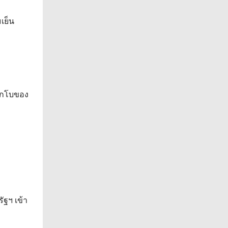
เย็น
าไกโบของ
ัฐฯ เข้า