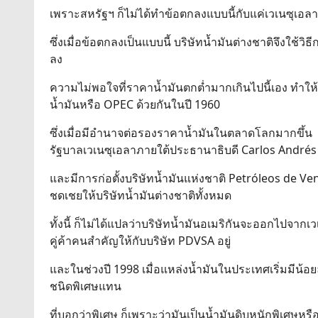
เพราะสหรัฐฯ ก็ไม่ได้ทำข้อตกลงแบบนี้กับแค่เวเนซุเอลาอ
ซึ่งเมื่อข้อตกลงเป็นแบบนี้ บริษัทน้ำมันต่างชาติจึงใช้วิ
ลง
ความไม่พอใจที่ราคาน้ำมันตกต่ำมากเกินไปนี้เอง ทำให้ซ
น้ำมันหรือ OPEC ด้วยกันในปี 1960
ซึ่งเมื่อมีอำนาจต่อรองราคาน้ำมันในตลาดโลกมากขึ้น
รัฐบาลเวเนซุเอลาภายใต้ประธานาธิบดี Carlos André
และมีการก่อตั้งบริษัทน้ำมันแห่งชาติ Petróleos de Ven
ชดเชยให้บริษัทน้ำมันต่างชาติทั้งหมด
ทั้งนี้ ก็ไม่ได้แปลว่าบริษัทน้ำมันอเมริกันจะออกไปจากเ
คู่ค้าคนสำคัญให้กับบริษัท PDVSA อยู่
และในช่วงปี 1998 เมื่อแหล่งน้ำมันในประเทศเริ่มมีน้อย
ชนิดพิเศษแทน
ที่บอกว่าพิเศษ ก็เพราะว่ามันเป็นน้ำมันดิบหนักพิเศษหรื