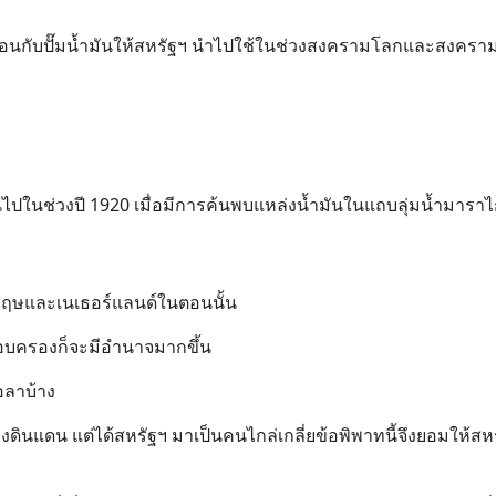
ือนกับปั๊มน้ำมันให้สหรัฐฯ นำไปใช้ในช่วงสงครามโลกและสงคราม
งย้อนไปในช่วงปี 1920 เมื่อมีการค้นพบแหล่งน้ำมันในแถบลุ่มน้ำมาร
อังกฤษและเนเธอร์แลนด์ในตอนนั้น
ครอบครองก็จะมีอำนาจมากขึ้น
อลาบ้าง
องดินแดน แต่ได้สหรัฐฯ มาเป็นคนไกล่เกลี่ยข้อพิพาทนี้จึงยอมให้สหร