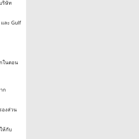
บริษัท
 และ Gulf
โลกในตอน
จาก
อรองส่วน
ให้กับ