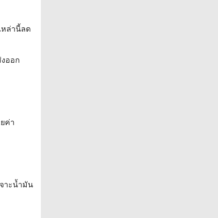
เหล่านี้ลด
ส่งออก
ล
ายค่า
เจาะน้ำมัน