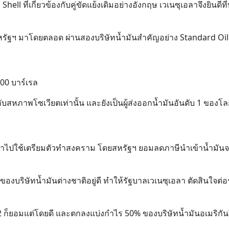
 Shell ที่เกี่ยวข้องกับคู่ขัดแย้งเดิมอย่างอังกฤษ เวเนซุเอลาจึงยินดีที่
บสหรัฐฯ มาโดยตลอด ผ่านสองบริษัทน้ำมันสำคัญอย่าง Standard Oil
00 บาร์เรล
กับสหภาพโซเวียตเท่านั้น และยังเป็นผู้ส่งออกน้ำมันอันดับ 1 ของ
ำเอาไปใช้เตรียมตัวทำสงคราม โดยสหรัฐฯ ยอมลดภาษีนำเข้าน้ำมัน
องบริษัทน้ำมันต่างชาติอยู่ดี ทำให้รัฐบาลเวเนซุเอลา ตัดสินใจต่
่ 2 ก็ยอมแต่โดยดี และตกลงแบ่งกำไร 50% ของบริษัทน้ำมันอเมริกัน