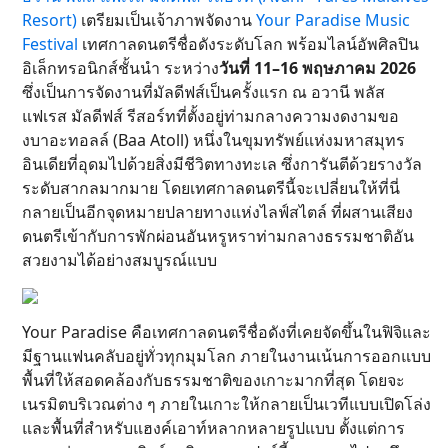
Resort)
เตรียมเป็นเจ้าภาพจัดงาน
Your Paradise Music
Festival
เทศกาลดนตรีชื่อดังระดับโลก พร้อมไลน์อัพศิลปิน
อิเล็กทรอนิกส์ชั้นนำ ระหว่าง
วันที่ 11–16 พฤษภาคม 2026
ซึ่งเป็นการจัดงานที่มัลดีฟส์เป็นครั้งแรก ณ อวานี พลัส
แฟเรส มัลดีฟส์ รีสอร์ทที่ตั้งอยู่ท่ามกลางความงดงามขอ
งบาอะทอลล์ (Baa Atoll) หนึ่งในขุมทรัพย์แห่งมหาสมุทร
อินเดียที่อุดมไปด้วยสิ่งมีชีวิตทางทะเล ซึ่งการันตีด้วยรางวัล
ระดับสากลมากมาย โดยเทศกาลดนตรีนี้จะเปลี่ยนให้ที่นี่
กลายเป็นอีกจุดหมายปลายทางแห่งไลฟ์สไตล์ ที่ผสานเสียง
ดนตรีเข้ากับการพักผ่อนอันหรูหราท่ามกลางธรรมชาติอัน
สวยงามได้อย่างสมบูรณ์แบบ
Your Paradise คือเทศกาลดนตรีชื่อดังที่เคยจัดขึ้นในฟิจิและ
มีฐานแฟนคลับอยู่ทั่วทุกมุมโลก ภายในงานเน้นการออกแบบ
พื้นที่ให้สอดคล้องกับธรรมชาติของเกาะมากที่สุด โดยจะ
เนรมิตบริเวณต่าง ๆ ภายในเกาะให้กลายเป็นเวทีแบบเปิดโล่ง
และพื้นที่สำหรับแฮงค์เอาท์หลากหลายรูปแบบ ตั้งแต่การ