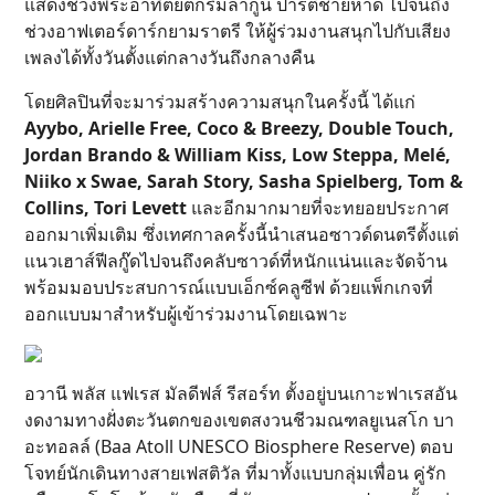
แสดงช่วงพระอาทิตย์ตกริมลากูน ปาร์ตี้ชายหาด ไปจนถึง
ช่วงอาฟเตอร์ดาร์กยามราตรี ให้ผู้ร่วมงานสนุกไปกับเสียง
เพลงได้ทั้งวันตั้งแต่กลางวันถึงกลางคืน
โดยศิลปินที่จะมาร่วมสร้างความสนุกในครั้งนี้ ได้แก่
Ayybo, Arielle Free, Coco & Breezy, Double Touch,
Jordan Brando & William Kiss, Low Steppa, Melé,
Niiko x Swae, Sarah Story, Sasha Spielberg, Tom &
Collins, Tori Levett
และอีกมากมายที่จะทยอยประกาศ
ออกมาเพิ่มเติม ซึ่งเทศกาลครั้งนี้นำเสนอซาวด์ดนตรีตั้งแต่
แนวเฮาส์ฟีลกู๊ดไปจนถึงคลับซาวด์ที่หนักแน่นและจัดจ้าน
พร้อมมอบประสบการณ์แบบเอ็กซ์คลูซีฟ ด้วยแพ็กเกจที่
ออกแบบมาสำหรับผู้เข้าร่วมงานโดยเฉพาะ
อวานี พลัส แฟเรส มัลดีฟส์ รีสอร์ท ตั้งอยู่บนเกาะฟาเรสอัน
งดงามทางฝั่งตะวันตกของเขตสงวนชีวมณฑลยูเนสโก บา
อะทอลล์ (Baa Atoll UNESCO Biosphere Reserve) ตอบ
โจทย์นักเดินทางสายเฟสติวัล ที่มาทั้งแบบกลุ่มเพื่อน คู่รัก