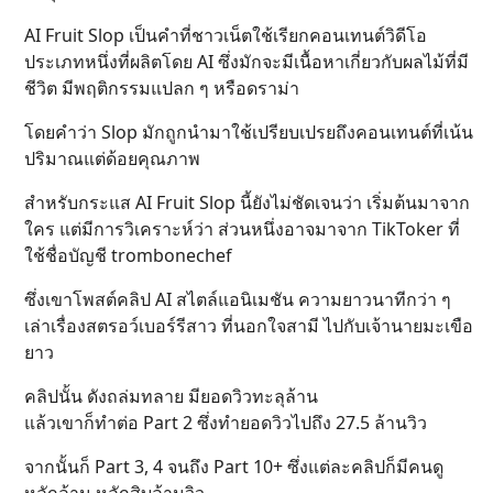
AI Fruit Slop เป็นคำที่ชาวเน็ตใช้เรียกคอนเทนต์วิดีโอ
ประเภทหนึ่งที่ผลิตโดย AI ซึ่งมักจะมีเนื้อหาเกี่ยวกับผลไม้ที่มี
ชีวิต มีพฤติกรรมแปลก ๆ หรือดราม่า
โดยคำว่า Slop มักถูกนำมาใช้เปรียบเปรยถึงคอนเทนต์ที่เน้น
ปริมาณแต่ด้อยคุณภาพ
สำหรับกระแส AI Fruit Slop นี้ยังไม่ชัดเจนว่า เริ่มต้นมาจาก
ใคร แต่มีการวิเคราะห์ว่า ส่วนหนึ่งอาจมาจาก TikToker ที่
ใช้ชื่อบัญชี trombonechef
ซึ่งเขาโพสต์คลิป AI สไตล์แอนิเมชัน ความยาวนาทีกว่า ๆ
เล่าเรื่องสตรอว์เบอร์รีสาว ที่นอกใจสามี ไปกับเจ้านายมะเขือ
ยาว
คลิปนั้น ดังถล่มทลาย มียอดวิวทะลุล้าน
แล้วเขาก็ทำต่อ Part 2 ซึ่งทำยอดวิวไปถึง 27.5 ล้านวิว
จากนั้นก็ Part 3, 4 จนถึง Part 10+ ซึ่งแต่ละคลิปก็มีคนดู
หลักล้าน หลักสิบล้านวิว