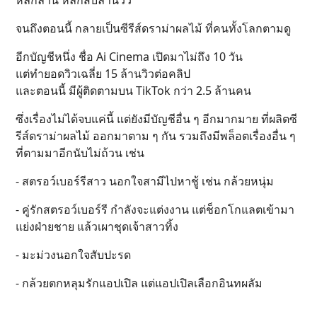
จนถึงตอนนี้ กลายเป็นซีรีส์ดราม่าผลไม้ ที่คนทั้งโลกตามดู
อีกบัญชีหนึ่ง ชื่อ Ai Cinema เปิดมาไม่ถึง 10 วัน
แต่ทำยอดวิวเฉลี่ย 15 ล้านวิวต่อคลิป
และตอนนี้ มีผู้ติดตามบน TikTok กว่า 2.5 ล้านคน
ซึ่งเรื่องไม่ได้จบแค่นี้ แต่ยังมีบัญชีอื่น ๆ อีกมากมาย ที่ผลิตซี
รีส์ดราม่าผลไม้ ออกมาตาม ๆ กัน รวมถึงมีพล็อตเรื่องอื่น ๆ
ที่ตามมาอีกนับไม่ถ้วน เช่น
- สตรอว์เบอร์รีสาว นอกใจสามีไปหาชู้ เช่น กล้วยหนุ่ม
- คู่รักสตรอว์เบอร์รี กำลังจะแต่งงาน แต่ช็อกโกแลตเข้ามา
แย่งฝ่ายชาย แล้วเผาชุดเจ้าสาวทิ้ง
- มะม่วงนอกใจสับปะรด
- กล้วยตกหลุมรักแอปเปิล แต่แอปเปิลเลือกอินทผลัม