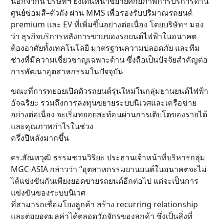
นอกจากนี้ บริษัทฯ ยังเดินหน้าขยายศักยภาพการบริการด้าน
ศูนย์ซ่อมสี–ตัวถัง ผ่าน MMS เพื่อรองรับปริมาณรถยนต์
premium และ EV ที่เพิ่มขึ้นอย่างต่อเนื่อง โดยบริษัทฯ มอง
ว่า ธุรกิจบริการหลังการขายของรถยนต์ไฟฟ้าในอนาคต
ต้องอาศัยทั้งเทคโนโลยี มาตรฐานความปลอดภัย และทีม
ช่างที่มีความเชี่ยวชาญเฉพาะด้าน ซึ่งถือเป็นปัจจัยสำคัญต่อ
การพัฒนาอุตสาหกรรมในปัจจุบัน
ขณะที่การทยอยเปิดตัวรถยนต์รุ่นใหม่ในกลุ่มยานยนต์ไฟฟ้า
อัจฉริยะ รวมถึงการลงทุนขยายระบบนิเวศและเครือข่าย
อย่างต่อเนื่อง จะเริ่มทยอยสะท้อนผ่านการเติบโตของรายได้
และคุณภาพกำไรในช่วง
ครึ่งปีหลังมากขึ้น
ดร.สัณหวุฒิ ธรรมชวนวิริยะ ประธานเจ้าหน้าที่บริหารกลุ่ม
MGC-ASIA กล่าวว่า “อุตสาหกรรมยานยนต์ในอนาคตจะไม่
ได้แข่งขันกันเพียงยอดขายรถยนต์อีกต่อไป แต่จะเป็นการ
แข่งขันของระบบนิเวศ
ที่สามารถเชื่อมโยงลูกค้า สร้าง recurring relationship
และต่อยอดมูลค่าได้ตลอดวัฏจักรของลูกค้า ซึ่งเป็นสิ่งที่