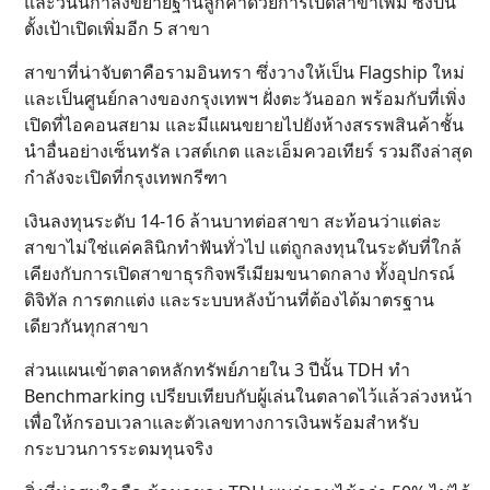
และวันนี้กำลังขยายฐานลูกค้าด้วยการเปิดสาขาเพิ่ม ซึ่งปีนี้
ตั้งเป้าเปิดเพิ่มอีก 5 สาขา
สาขาที่น่าจับตาคือรามอินทรา ซึ่งวางให้เป็น Flagship ใหม่
และเป็นศูนย์กลางของกรุงเทพฯ ฝั่งตะวันออก พร้อมกับที่เพิ่ง
เปิดที่ไอคอนสยาม และมีแผนขยายไปยังห้างสรรพสินค้าชั้น
นำอื่นอย่างเซ็นทรัล เวสต์เกต และเอ็มควอเทียร์ รวมถึงล่าสุด
กำลังจะเปิดที่กรุงเทพกรีฑา
เงินลงทุนระดับ 14-16 ล้านบาทต่อสาขา สะท้อนว่าแต่ละ
สาขาไม่ใช่แค่คลินิกทำฟันทั่วไป แต่ถูกลงทุนในระดับที่ใกล้
เคียงกับการเปิดสาขาธุรกิจพรีเมียมขนาดกลาง ทั้งอุปกรณ์
ดิจิทัล การตกแต่ง และระบบหลังบ้านที่ต้องได้มาตรฐาน
เดียวกันทุกสาขา
ส่วนแผนเข้าตลาดหลักทรัพย์ภายใน 3 ปีนั้น TDH ทำ
Benchmarking เปรียบเทียบกับผู้เล่นในตลาดไว้แล้วล่วงหน้า
เพื่อให้กรอบเวลาและตัวเลขทางการเงินพร้อมสำหรับ
กระบวนการระดมทุนจริง