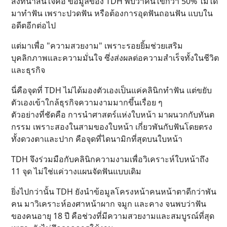
สิ่งที่น่าสนใจคือ ข้อมูลของ TDH พบว่าคนไข้กว่า 50% ไม่ได้
มาทำฟัน เพราะปวดฟัน หรือต้องการอุดฟันถอนฟัน แบบใน
อดีตอีกต่อไป
แต่มาเพื่อ "ความสวยงาม" เพราะรอยยิ้มช่วยเสริม
บุคลิกภาพและความมั่นใจ ซึ่งส่งผลต่อความสำเร็จทั้งในชีวิต
และธุรกิจ
นี่คือจุดที่ TDH ไม่ได้มองตัวเองเป็นแค่คลินิกทำฟัน แต่ขยับ
ตัวเองเข้าใกล้ธุรกิจความงามมากขึ้นเรื่อย ๆ
ตัวอย่างที่ชัดคือ การนำศาสตร์แห่งใบหน้า มาผนวกกับทันต
กรรม เพราะสองในสามของใบหน้า เกี่ยวพันกับฟันโดยตรง
ทั้งดวงตาและปาก คือจุดที่ไดนามิกที่สุดบนใบหน้า
TDH จึงร่วมมือกับคลินิกความงามเพื่อวิเคราะห์ใบหน้าถึง
11 จุด ไม่ใช่แค่วางแผนจัดฟันแบบเดิม
ยิ่งไปกว่านั้น TDH ยังนำข้อมูลโครงหน้าคนหน้าตาดีกว่าพัน
คน มาวิเคราะห์องศาหน้าผาก จมูก และคาง จนพบว่าฟัน
ของคนอายุ 18 ปี คือช่วงที่มีความสวยงามและสมบูรณ์ที่สุด