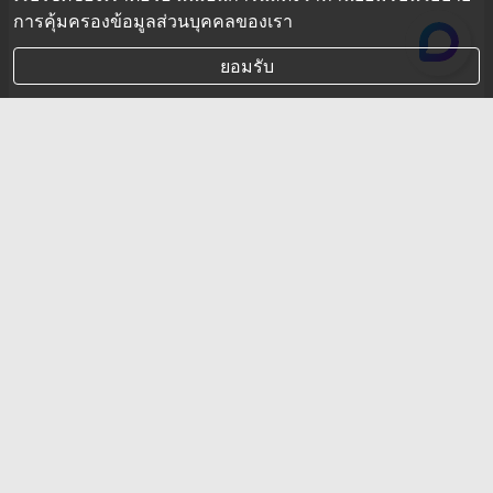
การคุ้มครองข้อมูลส่วนบุคคลของเรา
ยอมรับ
รู้จัก “โด ควอน” หนุ่มเกาหลีวัย 31 ปี
ผู้โด่งดังสุด ในวงการคริปโทตอนนี้
ใครกันที่เป็นผู้ก่อตั้งบริษัทแห่งนี้ ? ลงทุนแมนจะเล่าให้ฟัง