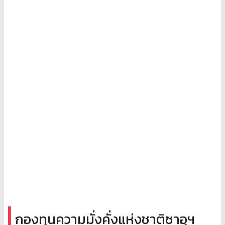
กองทุนความมั่งคั่งแห่งชาติซาอุฯ