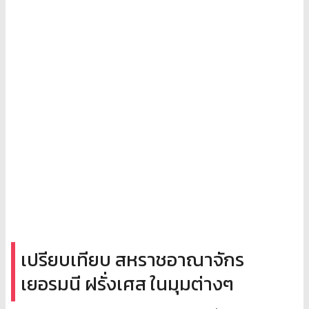
เปรียบเทียบ สหราชอาณาจักร
เยอรมนี ฝรั่งเศส ในมุมต่างๆ