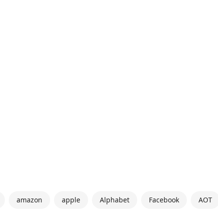
amazon
apple
Alphabet
Facebook
AOT