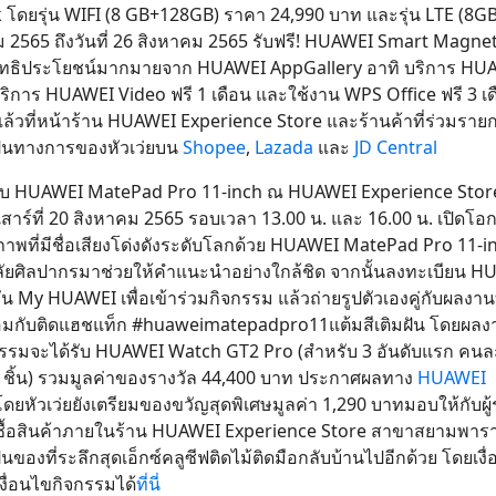
โดยรุ่น WIFI (8 GB+128GB) ราคา 24,990 บาท และรุ่น LTE (8
าคม 2565 ถึงวันที่ 26 สิงหาคม 2565 รับฟรี! HUAWEI Smart Magnet
ิทธิประโยชน์มากมายจาก HUAWEI AppGallery อาทิ บริการ HU
บริการ HUAWEI Video ฟรี 1 เดือน และใช้งาน WPS Office ฟรี 3 เ
แล้วที่หน้าร้าน HUAWEI Experience Store และร้านค้าที่ร่วมราย
ป็นทางการของหัวเว่ยบน
Shopee
,
Lazada
และ
JD Central
eam กับ HUAWEI MatePad Pro 11-inch ณ HUAWEI Experience Sto
าร์ที่ 20 สิงหาคม 2565 รอบเวลา 13.00 น. และ 16.00 น. เปิดโอ
ภาพที่มีชื่อเสียงโด่งดังระดับโลกด้วย HUAWEI MatePad Pro 11-i
ลัยศิลปากรมาช่วยให้คำแนะนำอย่างใกล้ชิด จากนั้นลงทะเบียน H
น My HUAWEI เพื่อเข้าร่วมกิจกรรม แล้วถ่ายรูปตัวเองคู่กับผลงาน
้อมกับติดแฮชแท็ก #huaweimatepadpro11แต้มสีเติมฝัน โดยผลงาน
รรมจะได้รับ HUAWEI Watch GT2 Pro (สำหรับ 3 อันดับแรก คนละ 
1 ชิ้น) รวมมูลค่าของรางวัล 44,400 บาท ประกาศผลทาง
HUAWEI
โดยหัวเว่ยยังเตรียมของขวัญสุดพิเศษมูลค่า 1,290 บาทมอบให้กับผู้
าที่ซื้อสินค้าภายในร้าน HUAWEI Experience Store สาขาสยามพาร
องที่ระลึกสุดเอ็กซ์คลูซีฟติดไม้ติดมือกลับบ้านไปอีกด้วย โดยเงื่
ื่อนไขกิจกรรมได้
ที่นี่