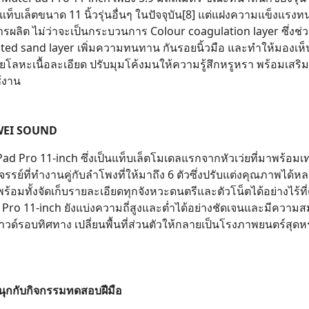
ับแท็บเล็ตขนาด 11 นิ้วรุ่นอื่นๆ ในปัจจุบัน[8] แต่แฝงความแข็งแร
รผลิต ไม่ว่าจะเป็นกระบวนการ Colour coagulation layer ซึ่งช่วย
Frosted sand layer เพิ่มความทนทาน กันรอยนิ้วมือ และทำให้มองเห
วยโลหะเนื้อละเอียด ปรับมุมโค้งมนให้ความรู้สึกหรูหรา พร้อมเสริม
ช้งาน
HUAWEI SOUND
d Pro 11-inch ซึ่งเป็นแท็บเล็ตโมเดลแรกจากหัวเว่ยที่มาพร้อม
์ที่ทำงานคู่กับลำโพงที่ให้มาถึง 6 ตัวซึ่งปรับแต่งคุณภาพได้
อมทั้งจัดเก็บรายละเอียดทุกจังหวะดนตรีและตัวโน็ตได้อย่างไร้ที่ติ
Pro 11-inch ยังแบ่งความถี่สูงและต่ำได้อย่างชัดเจนและมีความส
วด์รอบทิศทาง เปลี่ยนพื้นที่ส่วนตัวให้กลายเป็นโรงภาพยนตร์สุด
สนุกกับกิจกรรมทดสอบฝีมือ