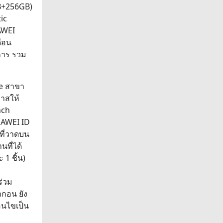
GB+256GB)
ic
AWEI
ดือน
การ รวม
re สาขา
กาสให้
nch
UAWEI ID
ที่วาดบน
ที่ได้
1 ชิ้น)
ร่วม
ากอน ยัง
อนไขเป็น