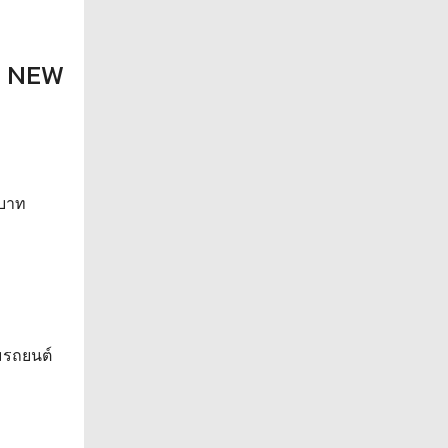
รู NEW
นบาท
มรถยนต์