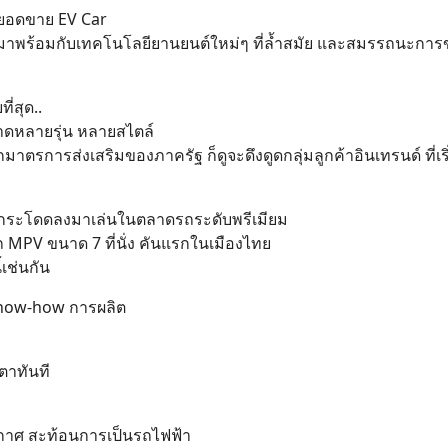
นยอดขาย EV Car
มาพร้อมกับเทคโนโลยียานยนต์ใหม่ๆ ที่ล้ำสมัย และสมรรถนะการขับข
่สุด..
าดหลายรุ่น หลายสไตล์
ตรการส่งเสริมของภาครัฐ ก็ดูจะดึงดูดกลุ่มลูกค้าอินเทรนด์ ที่เร
่กระโดดลงมาเล่นในตลาดรถระดับพรีเมียม
ถ MPV ขนาด 7 ที่นั่ง คันแรกในเมืองไทย
เช่นกัน
Know-how การผลิต
ตาทันที
ากาศ สะท้อนการเป็นรถไฟฟ้า