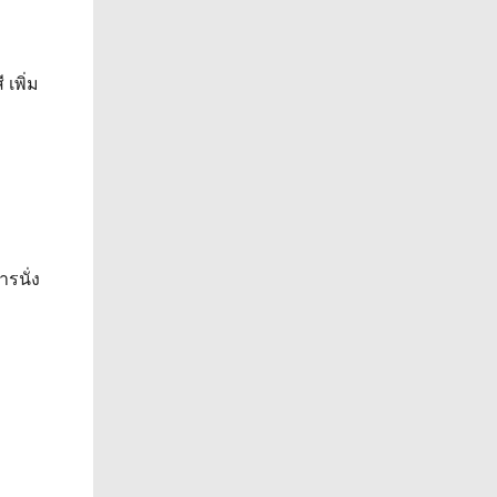
เพิ่ม
รนั่ง