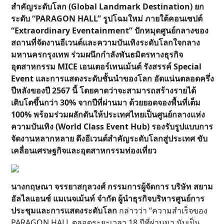
สำคัญระดับโลก (Global Landmark Destination) ยก
ระดับ “PARAGON HALL” รูปโฉมใหม่ ภายใต้คอนเซปต์
“Extraordinary Eventainment” ปักหมุดศูนย์กลางของ
สถานที่จัดงานอีเวนต์และความบันเทิงระดับโลกใจกลาง
มหานครกรุงเทพ ร่วมผนึกกำลังพันธมิตรทางธุรกิจ
อุตสาหกรรม MICE เอนเตอร์เทนเม้นต์ รังสรรค์ Special
Event และการแสดงระดับชั้นนำของโลก อัดแน่นตลอดครึ่ง
ปีหลังของปี 2567 นี้ โดยคาดว่าจะสามารถสร้างรายได้
เติบโตขึ้นกว่า 30% จากปีที่ผ่านมา ด้วยยอดจองพื้นที่เต็ม
100% พร้อมร่วมผลักดันให้ประเทศไทยเป็นศูนย์กลางแห่ง
ความบันเทิง (World Class Event Hub) รองรับรูปแบบการ
จัดงานหลากหลาย ดึงอีเวนต์สำคัญระดับโลกสู่ประเทศ ขับ
เคลื่อนเศรษฐกิจและอุตสาหกรรมท่องเที่ยว
นางกฤษณา จรรยาสกุลวงศ์ กรรมการผู้จัดการ บริษัท สยาม
อัลไลแอนซ์ แมเนจเม้นท์ จำกัด ผู้นำธุรกิจบริหารศูนย์การ
ประชุมและการแสดงระดับโลก
กล่าวว่า “ความสำเร็จของ
PARAGON HALL ตลอดระยะเวลา 18 ปีที่ผ่านมา นับเป็น