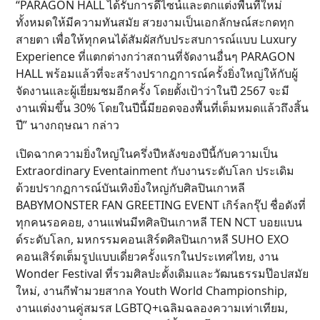
“PARAGON HALL ได้รับการดีไซน์และตกแต่งพื้นที่ใหม่
ทั้งหมดให้มีความทันสมัย สวยงามเป็นเอกลักษณ์สะกดทุก
สายตา เพื่อให้ทุกคนได้สัมผัสกับประสบการณ์แบบ Luxury
Experience ที่แตกต่างกว่าสถานที่จัดงานอื่นๆ PARAGON
HALL พร้อมแล้วที่จะสร้างปรากฎการณ์ครั้งยิ่งใหญ่ให้กับผู้
จัดงานและผู้เยี่ยมชมอีกครั้ง โดยตั้งเป้าว่าในปี 2567 จะมี
งานเพิ่มขึ้น 30% โดยในปีนี้มียอดจองพื้นที่เต็มหมดแล้วถึงสิ้น
ปี” นางกฤษณา กล่าว
เปิดฉากความยิ่งใหญ่ในครึ่งปีหลังของปีนี้กับความเป็น
Extraordinary Eventainment กับงานระดับโลก ประเดิม
ด้วยปรากฏการณ์บันเทิงยิ่งใหญ่กับศิลปินเกาหลี
BABYMONSTER FAN GREETING EVENT เกิร์ลกรุ๊ป ชื่อดังที่
ทุกคนรอคอย, งานแฟนมีทศิลปินเกาหลี TEN NCT บอยแบน
ด์ระดับโลก, มหกรรมคอนเสิร์ตศิลปินเกาหลี SUHO EXO
คอนเสิร์ตเต็มรูปแบบเดี่ยวครั้งแรกในประเทศไทย, งาน
Wonder Festival ที่รวมศิลปะดั้งเดิมและวัฒนธรรมป๊อปสมัย
ใหม่, งานกีฬามวยสากล Youth World Championship,
งานแต่งงานคู่สมรส LGBTQ+เฉลิมฉลองความเท่าเทียม,