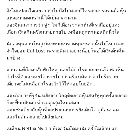
จึงไม่แปลกใจเลยว่า ทำไมถึงไม่ค่อยมีใครสามารถทนถือหุ้น
แห่งอนาคตเหล่านี้ ได้เป็นเวลานาน
ลองจินตนาการว่า จู่ ๆ ไม่กี่เดือน ราคาหุ้นที่เราถืออยู่แดง
เถือก เงินเกินครึ่งมลายหายไป เหมือนถูกทานอสดีดนิ้วใส่
นักลงทุนส่วนใหญ่ ก็คงทนเห็นขาดทุนขนาดนั้นไม่ไหว และ
จำใจยอม Cut Loss เพราะคิดว่าอย่างน้อยก็พอได้เงินต้นคืน
มาบ้าง
ส่วนคนที่ถือมาสักพักใหญ่ และได้กำไรมาเยอะแล้ว พอเห็น
กำไรที่ตัวเองเคยได้ หายไปกว่าครึ่ง ก็คิดว่าถ้าไม่รีบขาย
เดียวจะไม่เหลือกำไรอะไรไว้ให้กอบโกยอีก..
และก็อย่างที่รู้กัน หลังจากวิกฤติตลาดหุ้นสหรัฐทุกครั้ง ตลาด
ก็จะฟื้นกลับมา ทำจุดสูงสุดใหม่เสมอ
เฉกเช่นเดียวกับหุ้นที่ผลประกอบการยังเติบโต ดูมีอนาคต
และไม่ล้มละลายไปเสียก่อน
เหมือน Netflix Nvidia ที่เจอวันมืดมนนับครั้งไม่ถ้วน แต่