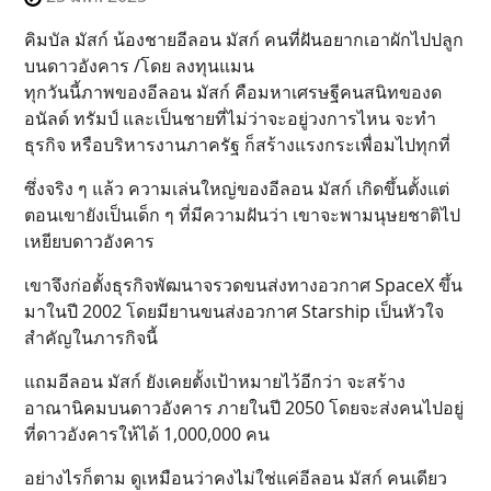
คิมบัล มัสก์ น้องชายอีลอน มัสก์ คนที่ฝันอยากเอาผักไปปลูก
บนดาวอังคาร /โดย ลงทุนแมน
ทุกวันนี้ภาพของอีลอน มัสก์ คือมหาเศรษฐีคนสนิทของด
อนัลด์ ทรัมป์ และเป็นชายที่ไม่ว่าจะอยู่วงการไหน จะทำ
ธุรกิจ หรือบริหารงานภาครัฐ ก็สร้างแรงกระเพื่อมไปทุกที่
ซึ่งจริง ๆ แล้ว ความเล่นใหญ่ของอีลอน มัสก์ เกิดขึ้นตั้งแต่
ตอนเขายังเป็นเด็ก ๆ ที่มีความฝันว่า เขาจะพามนุษยชาติไป
เหยียบดาวอังคาร
เขาจึงก่อตั้งธุรกิจพัฒนาจรวดขนส่งทางอวกาศ SpaceX ขึ้น
มาในปี 2002 โดยมียานขนส่งอวกาศ Starship เป็นหัวใจ
สำคัญในภารกิจนี้
แถมอีลอน มัสก์ ยังเคยตั้งเป้าหมายไว้อีกว่า จะสร้าง
อาณานิคมบนดาวอังคาร ภายในปี 2050 โดยจะส่งคนไปอยู่
ที่ดาวอังคารให้ได้ 1,000,000 คน
อย่างไรก็ตาม ดูเหมือนว่าคงไม่ใช่แค่อีลอน มัสก์ คนเดียว