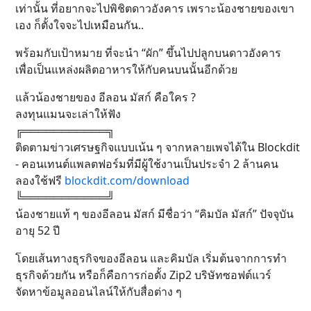
เท่านั้น ที่อยากจะไปพิชิตดาวอังคาร เพราะน้องชายของเขา
เอง ก็ตั้งใจจะไปเหมือนกัน..
พร้อมกับเป้าหมาย ที่จะนำ “ผัก” ขึ้นไปปลูกบนดาวอังคาร
เพื่อเป็นแหล่งผลิตอาหารให้กับคนบนนั้นอีกด้วย
แล้วน้องชายของ อีลอน มัสก์ คือใคร ?
ลงทุนแมนจะเล่าให้ฟัง
╔═══════════╗
ติดตามข่าวเศรษฐกิจแบบเน้น ๆ จากหลายเพจได้ใน Blockdit
- คอนเทนต์แพลตฟอร์มที่มีผู้ใช้งานเป็นประจำ 2 ล้านคน
ลองใช้ฟรี
blockdit.com/download
╚═══════════╝
น้องชายแท้ ๆ ของอีลอน มัสก์ มีชื่อว่า “คิมบัล มัสก์” ปัจจุบัน
อายุ 52 ปี
โดยเส้นทางธุรกิจของอีลอน และคิมบัล เริ่มต้นจากการทำ
ธุรกิจด้วยกัน หรือก็คือการก่อตั้ง Zip2 บริษัทซอฟต์แวร์
จัดหาข้อมูลออนไลน์ให้กับสื่อต่าง ๆ